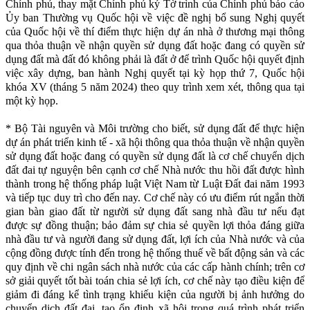
Chính phủ, thay mặt Chính phủ ký Tờ trình của Chính phủ báo cáo
Ủy ban Thường vụ Quốc hội về việc đề nghị bổ sung Nghị quyết
của Quốc hội về thí điểm thực hiện dự án nhà ở thương mại thông
qua thỏa thuận về nhận quyền sử dụng đất hoặc đang có quyền sử
dụng đất mà đất đó không phải là đất ở để trình Quốc hội quyết định
việc xây dựng, ban hành Nghị quyết tại kỳ họp thứ 7, Quốc hội
khóa XV (tháng 5 năm 2024) theo quy trình xem xét, thông qua tại
một kỳ họp.
* Bộ Tài nguyên và Môi trường cho biết, sử dụng đất để thực hiện
dự án phát triển kinh tế - xã hội thông qua thỏa thuận về nhận quyền
sử dụng đất hoặc đang có quyền sử dụng đất là cơ chế chuyển dịch
đất đai tự nguyện bên cạnh cơ chế Nhà nước thu hồi đất được hình
thành trong hệ thống pháp luật Việt Nam từ Luật Đất đai năm 1993
và tiếp tục duy trì cho đến nay. Cơ chế này có ưu điểm rút ngắn thời
gian bàn giao đất từ người sử dụng đất sang nhà đầu tư nếu đạt
được sự đồng thuận; bảo đảm sự chia sẻ quyền lợi thỏa đáng giữa
nhà đầu tư và người đang sử dụng đất, lợi ích của Nhà nước và của
cộng đồng được tính đến trong hệ thống thuế về bất động sản và các
quy định về chi ngân sách nhà nước của các cấp hành chính; trên cơ
sở giải quyết tốt bài toán chia sẻ lợi ích, cơ chế này tạo điều kiện để
giảm đi đáng kể tình trạng khiếu kiện của người bị ảnh hưởng do
chuyển dịch đất đai, tạo ổn định xã hội trong quá trình phát triển