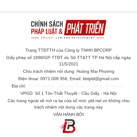
Trang TTĐTTH của Công ty TNHH BPCORP
Giấy phép số 1898/GP-TTĐT do Sở TT&TT TP Hà Nội cấp ngày
11/5/2021
Chịu trách nhiệm nội dung: Hoàng Mai Phương
Điện thoại: 0971.008.956; Email: bbtpld@gmail.com
Địa chỉ:
18/320 đường - phường Xuân Phương, TP Hà Nội.
VPGD: Số 1 Tôn Thất Thuyết - Cầu Giấy - Hà Nội
Các trang ngoài sẽ mở ra tại cửa sổ mới. pld.net.vn không chịu
trách nhiệm nội dung các trang này
VẬN HÀNH BỞI