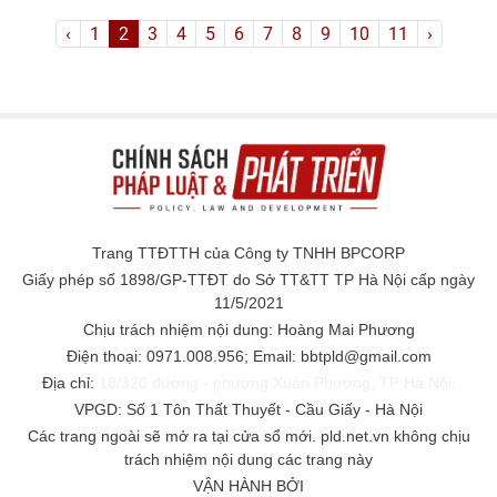
‹
1
2
3
4
5
6
7
8
9
10
11
›
Trang TTĐTTH của Công ty TNHH BPCORP
Giấy phép số 1898/GP-TTĐT do Sở TT&TT TP Hà Nội cấp ngày
11/5/2021
Chịu trách nhiệm nội dung: Hoàng Mai Phương
Điện thoại: 0971.008.956; Email: bbtpld@gmail.com
Địa chỉ:
18/320 đường - phường Xuân Phương, TP Hà Nội.
VPGD: Số 1 Tôn Thất Thuyết - Cầu Giấy - Hà Nội
Các trang ngoài sẽ mở ra tại cửa sổ mới. pld.net.vn không chịu
trách nhiệm nội dung các trang này
VẬN HÀNH BỞI