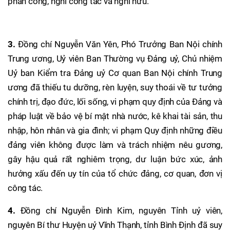
phân công, nghỉ công tác và nghỉ hưu.
3.
Đồng chí Nguyễn Văn Yên, Phó Trưởng Ban Nội chính
Trung ương, Uỷ viên Ban Thường vụ Đảng uỷ, Chủ nhiệm
Uỷ ban Kiểm tra Đảng uỷ Cơ quan Ban Nội chính Trung
ương đã thiếu tu dưỡng, rèn luyện, suy thoái về tư tưởng
chính trị, đạo đức, lối sống, vi phạm quy định của Đảng và
pháp luật về bảo vệ bí mật nhà nước, kê khai tài sản, thu
nhập, hôn nhân và gia đình; vi phạm Quy định những điều
đảng viên không được làm và trách nhiệm nêu gương,
gây hậu quả rất nghiêm trọng, dư luận bức xúc, ảnh
hưởng xấu đến uy tín của tổ chức đảng, cơ quan, đơn vị
công tác.
4.
Đồng chí Nguyễn Đình Kim, nguyên Tỉnh uỷ viên,
nguyên Bí thư Huyện uỷ Vĩnh Thạnh, tỉnh Bình Định đã suy