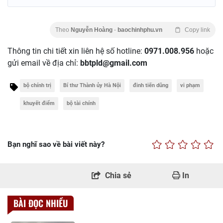
Theo
Nguyễn Hoàng
-
baochinhphu.vn
Copy link
Thông tin chi tiết xin liên hệ số hotline:
0971.008.956
hoặc
gửi email về địa chỉ:
bbtpld@gmail.com
bộ chính trị
Bí thư Thành ủy Hà Nội
đinh tiến dũng
vi phạm
khuyết điểm
bộ tài chính
Bạn nghĩ sao về bài viết này?
Chia sẻ
In
BÀI ĐỌC NHIỀU