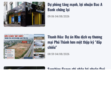
Dự phòng tăng mạnh, lợi nhuận Bac A
Bank chững lại
09:06 04/08/2026
Thanh Hóa: Dự án Khu dịch vụ thương
mại Phú Thành hơn một thập kỷ "đắp
chiếu"
08:59 04/08/2026
Sunshine Group ghi nhận lợi nhuận Quý
II tăng hơn 10.900% nhờ bàn giao các
dự án trọng điểm
08:55 04/08/2026
Hàng loạt tồn tại trong hoạt động cung
ứng dịch vụ, khuyến mại và quản trị bưu