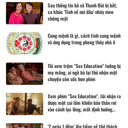
Sau thông tin bà xã Thanh Bùi bị bắt,
ca khúc 'Tình về nơi đâu' nhảy view
chóng mặt
Cung mệnh là gì, cách tính cung mệnh
và ứng dụng trong phong thủy nhà ở
Tôi xem trộm "Sex Education" tưởng bị
mẹ mắng, ai ngờ bà lại thú nhận một
chuyện còn sốc hơn phim
Xem phim "Sex Education", tôi nhận ra
được một sai lầm khiến bản thân rơi
vào cảnh lạc lõng, mất định hướng
cuộc đời
'2 ngày 1 đêm' lên tiếng về thử thách