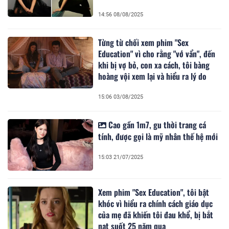
14:56 08/08/2025
Từng từ chối xem phim "Sex
Education" vì cho rằng "vớ vẩn", đến
khi bị vợ bỏ, con xa cách, tôi bàng
hoàng vội xem lại và hiểu ra lý do
15:06 03/08/2025
Cao gần 1m7, gu thời trang cá
tính, được gọi là mỹ nhân thế hệ mới
15:03 21/07/2025
Xem phim "Sex Education", tôi bật
khóc vì hiểu ra chính cách giáo dục
của mẹ đã khiến tôi đau khổ, bị bắt
nạt suốt 25 năm qua