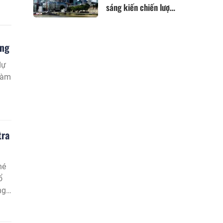
sáng kiến chiến lược
xây dựng Trung tâm
Tài chính Quốc tế tại
Việt Nam
ộng
dự
làm
tra
hé
ổ
ng
ả