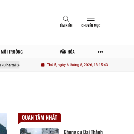
TÌM KIẾM
CHUYÊN MỤC
MÔI TRƯỜNG
VĂN HÓA
 Sơn La
Thủ tục đính chính sổ đỏ đã cấp tại Hà Nội 2026 thế nào theo 
Thứ 5, ngày 6 tháng 8, 2026, 18:15:44
QUAN TÂM NHẤT
Chung cư Đại Thành