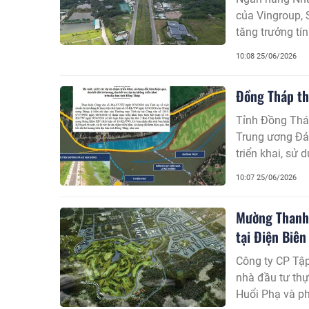
của Vingroup, 
tăng trưởng tí
10:08 25/06/2026
Đồng Tháp th
Tỉnh Đồng Thá
Trung ương Đản
triển khai, sử
mạnh mẽ nhằm k
10:07 25/06/2026
tư lành mạnh v
Mường Thanh 
tại Điện Biên
Công ty CP Tậ
nhà đầu tư thực
Huổi Phạ và ph