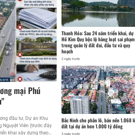
Thanh Hóa: Sau 24 năm triển khai, dự
Hồ Kim Quy bộc lộ hàng loạt sai phạm
trong quản lý đất đai, đầu tư và quy
hoạch
2 ngày trước
ương mại Phú
u"
ương đầu tư, Dự án Khu
Bắc Ninh cho phân lô, bán nền 1.068 l
đất tại dự án hơn 1.000 tỷ đồng
 Nguyệt Viên (trước đây
iển khai xây dựng theo
3 ngày trước