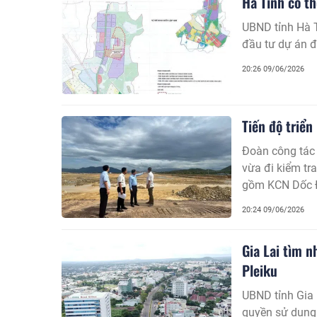
Hà Tĩnh có t
UBND tỉnh Hà T
đầu tư dự án 
20:26 09/06/2026
Tiến độ triể
Đoàn công tác 
vừa đi kiểm tr
gồm KCN Dốc Đ
20:24 09/06/2026
Gia Lai tìm n
Pleiku
UBND tỉnh Gia
quyền sử dụng 