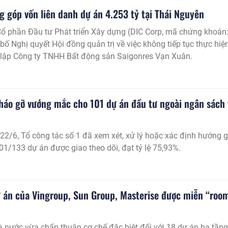
t đất đai, đầu tư và đấu thầu.
g góp vốn liên danh dự án 4.253 tỷ tại Thái Nguyên
ổ phần Đầu tư Phát triển Xây dựng (DIC Corp, mã chứng khoán
bố Nghị quyết Hội đồng quản trị về việc không tiếp tục thực hiệ
 lập Công ty TNHH Bất động sản Saigonres Vạn Xuân.
háo gỡ vướng mắc cho 101 dự án đầu tư ngoài ngân sách 
22/6, Tổ công tác số 1 đã xem xét, xử lý hoặc xác định hướng g
101/133 dự án được giao theo dõi, đạt tỷ lệ 75,93%.
dự án của Vingroup, Sun Group, Masterise được miễn “roo
nước vừa chấp thuận cơ chế đặc biệt đối với 18 dự án hạ tầng