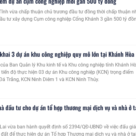
hêm dự án cụm công nghiệp mới gần 500 tỷ đồng
ĩnh vừa chấp thuận chủ trương đầu tư đồng thời chấp thuận n
đầu tư xây dựng Cụm công nghiệp Cổng Khánh 3 gần 500 tỷ đồn
n khai 3 dự án khu công nghiệp quy mô lớn tại Khánh Hòa
của Ban Quản lý Khu kinh tế và Khu công nghiệp tỉnh Khánh H
a tiến độ thực hiện 03 dự án Khu công nghiệp (KCN) trọng điểm
á Trắng, KCN Ninh Diêm 1 và KCN Ninh Thủy.
hà đầu tư cho dự án tổ hợp thương mại dịch vụ và nhà ở t
 Lai vừa ban hành quyết định số 2394/QĐ-UBND về việc đấu giá
đất để thực hiện dự án Tổ hợp Thương mại dịch vụ và nhà ở tạ