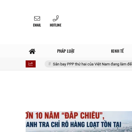
EMAIL
HOTLINE
PHÁP LUẬT
KINH TẾ
hi mua vàng
Sân bay PPP thứ hai của Việt Nam đang làm đến đâu?