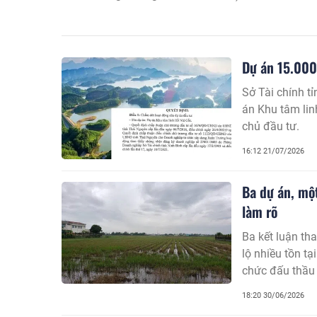
mục tiêu ban đầu. Kết luận thanh tra chuyên đề củ
Hóa không chỉ chỉ ra những nguyên nhân khách qu
còn làm rõ nhiều tồn tại, vi phạm trong quá trình th
đất đai, môi trường, xây dựng đến trách nhiệm của
Dự án 15.000
quan quản lý nhà nước.
Sở Tài chính t
án Khu tâm li
chủ đầu tư.
16:12 21/07/2026
Ba dự án, mộ
làm rõ
Ba kết luận th
lộ nhiều tồn tạ
chức đấu thầu 
giai đoạn trướ
18:20 30/06/2026
thanh tra cho 