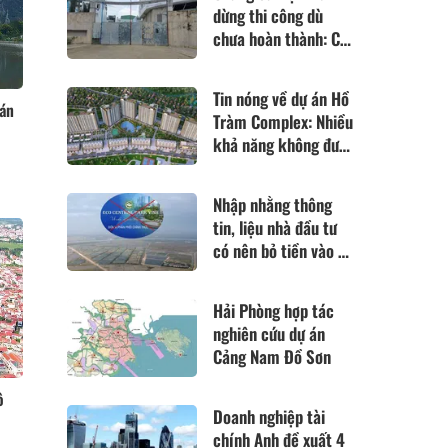
dừng thi công dù
chưa hoàn thành: Cư
dân liều mình vào ở
sau hơn 10 năm chờ
Tin nóng về dự án Hồ
đợi
 án
Tràm Complex: Nhiều
khả năng không được
chuyển từ du lịch
sang căn hộ
Nhập nhằng thông
tin, liệu nhà đầu tư
có nên bỏ tiền vào dự
án "Eco Central Park
Vinh"
Hải Phòng hợp tác
nghiên cứu dự án
Cảng Nam Đồ Sơn
ô
Doanh nghiệp tài
chính Anh đề xuất 4