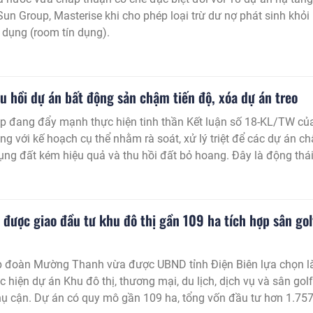
Sun Group, Masterise khi cho phép loại trừ dư nợ phát sinh khỏi
n dụng (room tín dụng).
u hồi dự án bất động sản chậm tiến độ, xóa dự án treo
p đang đẩy mạnh thực hiện tinh thần Kết luận số 18-KL/TW củ
g với kế hoạch cụ thể nhằm rà soát, xử lý triệt để các dự án c
 dụng đất kém hiệu quả và thu hồi đất bỏ hoang. Đây là động thá
hắc phục tình trạng “dự án treo”, góp phần tạo môi trường đ
à ưu tiên quỹ đất cho các nhà đầu tư có năng lực thực sự.
được giao đầu tư khu đô thị gần 109 ha tích hợp sân gol
p đoàn Mường Thanh vừa được UBND tỉnh Điện Biên lựa chọn l
 hiện dự án Khu đô thị, thương mại, du lịch, dịch vụ và sân golf
ụ cận. Dự án có quy mô gần 109 ha, tổng vốn đầu tư hơn 1.757