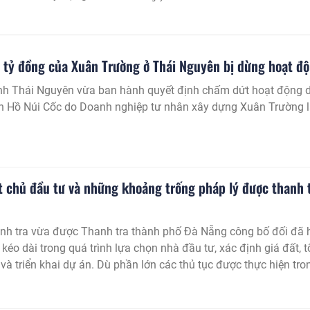
a Thanh tra tỉnh Thanh
an khiến dự án kéo dài mà
ực hiện dự án, từ thủ tục
 chủ đầu tư và các cơ
 tỷ đồng của Xuân Trường ở Thái Nguyên bị dừng hoạt đ
ỉnh Thái Nguyên vừa ban hành quyết định chấm dứt hoạt động 
nh Hồ Núi Cốc do Doanh nghiệp tư nhân xây dựng Xuân Trường 
t chủ đầu tư và những khoảng trống pháp lý được thanh 
anh tra vừa được Thanh tra thành phố Đà Nẵng công bố đối đã 
i kéo dài trong quá trình lựa chọn nhà đầu tư, xác định giá đất, t
và triển khai dự án. Dù phần lớn các thủ tục được thực hiện tro
c đây theo các quy định pháp luật đã hết hiệu lực, nhưng kết qu
thấy nhiều nội dung chưa bảo đảm tính chặt chẽ, đồng bộ với hệ