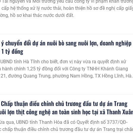
 Tài nguyên và Môi trường yêu cầu công ty vi phạm khẩn trươn
g cấp hệ thống xử lý nước thải, hoàn thiện hồ sơ đề nghị cấp giấ
ờng, hồ sơ khai thác nước dưới đất.
 ý chuyển đổi dự án nuôi bò sang nuôi lợn, doanh nghiệp
 1 tỷ đồng
UBND tỉnh Hà Tĩnh cho biết, đơn vị này vừa ra quyết định xử
m hành chính 1,25 tỷ đồng đối với Công ty TNHH Khánh Giang
ố 121, đường Quang Trung, phường Nam Hồng, TX Hồng Lĩnh, Hà
hành vi vi phạm hành chính về bảo vệ môi trường và tài nguyên
 Chấp thuận điều chỉnh chủ trương đầu tư dự án Trang
uôi lợn thịt công nghệ an toàn sinh học tại xã Thanh Xuâ
ừa qua, UBND tỉnh Thanh Hóa đã có Quyết định số 3737/QĐ-
 chấp thuận điều chỉnh chủ trương đầu tư dự án Trang trại chă