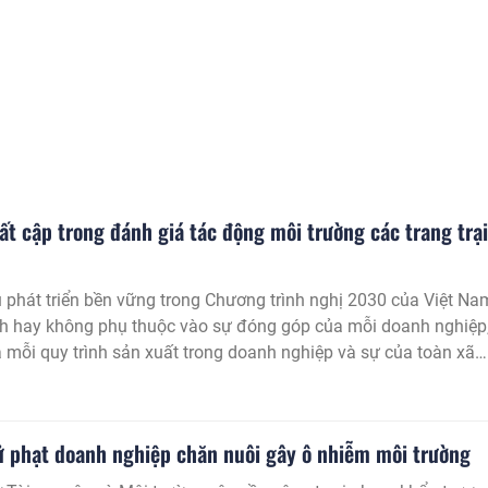
t cập trong đánh giá tác động môi trường các trang trại
 phát triển bền vững trong Chương trình nghị 2030 của Việt Na
ch hay không phụ thuộc vào sự đóng góp của mỗi doanh nghiệp
 mỗi quy trình sản xuất trong doanh nghiệp và sự của toàn xã
việc kiểm soát ô nhiễm môi trường để ngăn chặn ô nhiễm, suy
ường khi chúng xảy ra. Cảnh báo môi trường từ một hoạt động
h doanh rất cụ thể, là chăn nuôi lợn cho thấy những nguy cơ đối
ử phạt doanh nghiệp chăn nuôi gây ô nhiễm môi trường
 kinh tế xã hội nếu ô nhiễm không được