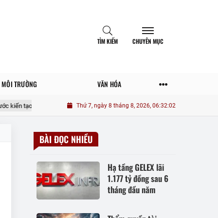
TÌM KIẾM
CHUYÊN MỤC
MÔI TRƯỜNG
VĂN HÓA
kiến tạo
20 điều tưởng tiết kiệm nhưng lại tốn đống tiền
Thứ 7, ngày 8 tháng 8, 2026, 06:32:02
Một 
BÀI ĐỌC NHIỀU
Hạ tầng GELEX lãi
1.177 tỷ đồng sau 6
tháng đầu năm