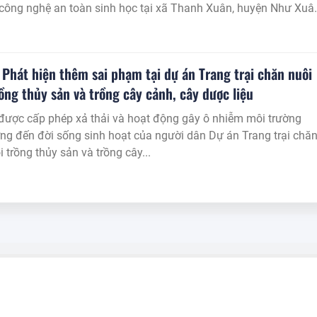
t công nghệ an toàn sinh học tại xã Thanh Xuân, huyện Như Xuâ
TNHH đầu tư trang trại Bãi Kê.
Phát hiện thêm sai phạm tại dự án Trang trại chăn nuôi
rồng thủy sản và trồng cây cảnh, cây dược liệu
được cấp phép xả thải và hoạt động gây ô nhiễm môi trường
g đến đời sống sinh hoạt của người dân Dự án Trang trại chă
i trồng thủy sản và trồng cây...