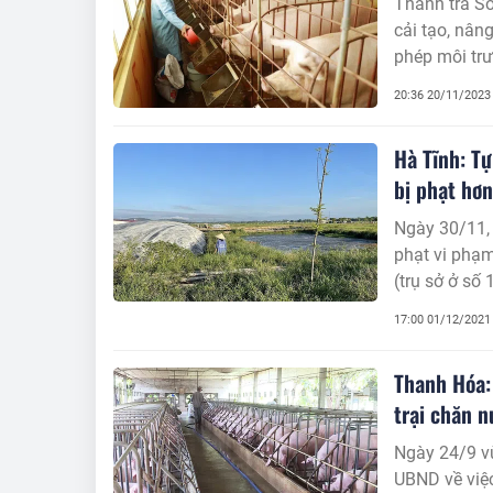
Thanh tra Sở
cải tạo, nân
phép môi trư
20:36 20/11/2023
Hà Tĩnh: Tự
bị phạt hơn
Ngày 30/11, 
phạt vi phạ
(trụ sở ở s
Tĩnh) do có 
17:00 01/12/2021
nước.
Thanh Hóa:
trại chăn n
Ngày 24/9 v
UBND về việc