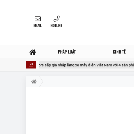
EMAIL
HOTLINE
PHÁP LUẬT
KINH TẾ
TMT Motors sắp gia nhập làng xe máy điện Việt Nam với 4 sản phẩm