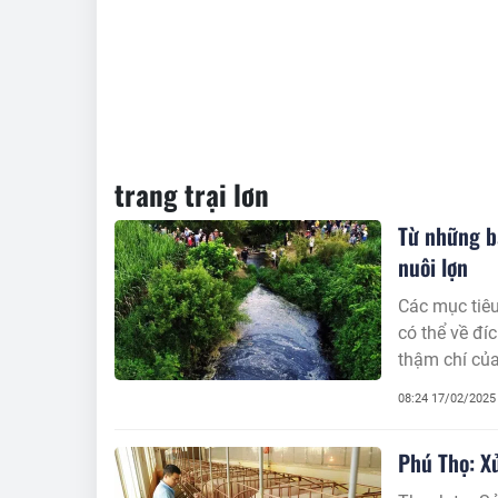
trang trại lơn
Từ những bấ
nuôi lợn
Các mục tiêu
có thể về đí
thậm chí của
hội đối với 
08:24 17/02/2025
thoái môi tr
sản xuất kin
Phú Thọ: X
với đời sống