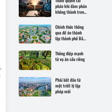
Thẩm quyền tài
phán khi đàm phán
không thành trong
trường hợp hoàn
cảnh thay đổi cơ
Chính thức thông
bản theo Điều 420
qua đề án thành
Bộ luật Dân sự
lập thành phố Bắc
năm 2015
Ninh
Thông điệp mạnh
từ vụ án sầu riêng
m
,
Phải bắt đầu từ
một triết lý lập
pháp mới