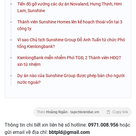
Tiến độ gỡ vướng các dự án Novaland, Hưng Thịnh, Him
Lam, Sunshine
Thành viên Sunshine Homes lên kế hoạch thoái vốn tại 3
công ty
Vì sao Chủ tịch Sunshine Group Đỗ Anh Tuấn từ chức Phó
tổng Kienlongbank?
KienlongBank miễn nhiễm Phó TGĐ, 2 Thành viên HĐQT
xin từ nhiệm
Dự án nào của Sunshine Group được phép bán cho người
nước ngoài?
Theo
Hoàng Ngân
-
tapchivietduc.vn
Copy link
Thông tin chi tiết xin liên hệ số hotline:
0971.008.956
hoặc
gửi email về địa chỉ:
bbtpld@gmail.com