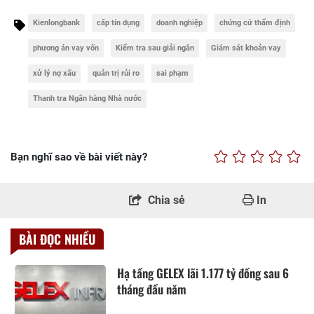
Kienlongbank
cấp tín dụng
doanh nghiệp
chứng cứ thẩm định
phương án vay vốn
Kiểm tra sau giải ngân
Giám sát khoản vay
xử lý nợ xấu
quản trị rủi ro
sai phạm
Thanh tra Ngân hàng Nhà nước
Bạn nghĩ sao về bài viết này?
Chia sẻ
In
BÀI ĐỌC NHIỀU
Hạ tầng GELEX lãi 1.177 tỷ đồng sau 6
tháng đầu năm