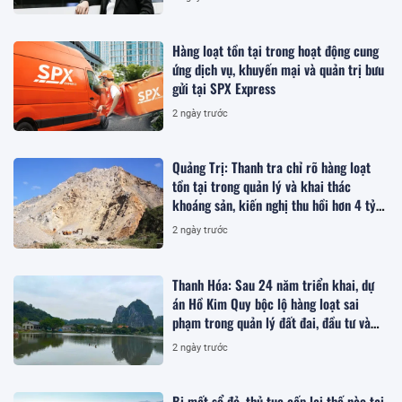
Hàng loạt tồn tại trong hoạt động cung
ứng dịch vụ, khuyến mại và quản trị bưu
gửi tại SPX Express
2 ngày trước
Quảng Trị: Thanh tra chỉ rõ hàng loạt
tồn tại trong quản lý và khai thác
khoáng sản, kiến nghị thu hồi hơn 4 tỷ
đồng
2 ngày trước
Thanh Hóa: Sau 24 năm triển khai, dự
án Hồ Kim Quy bộc lộ hàng loạt sai
phạm trong quản lý đất đai, đầu tư và
quy hoạch
2 ngày trước
Bị mất sổ đỏ, thủ tục cấp lại thế nào tại