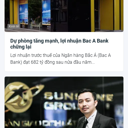
Kinh tế
Dự phòng tăng mạnh, lợi nhuận Bac A Bank
chững lại
Lợi nhuận trước thuế của Ngân hàng Bắc Á (Bac A
Bank) đạt 682 tỷ đồng sau nửa đầu năm...