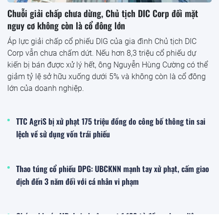
Chuỗi giải chấp chưa dừng, Chủ tịch DIC Corp đối mặt
nguy cơ không còn là cổ đông lớn
Áp lực giải chấp cổ phiếu DIG của gia đình Chủ tịch DIC
Corp vẫn chưa chấm dứt. Nếu hơn 8,3 triệu cổ phiếu dự
kiến bị bán được xử lý hết, ông Nguyễn Hùng Cường có thể
giảm tỷ lệ sở hữu xuống dưới 5% và không còn là cổ đông
lớn của doanh nghiệp.
TTC AgriS bị xử phạt 175 triệu đồng do công bố thông tin sai
lệch về sử dụng vốn trái phiếu
Thao túng cổ phiếu DPG: UBCKNN mạnh tay xử phạt, cấm giao
dịch đến 3 năm đối với cá nhân vi phạm
Chứng khoán MB: Lợi nhuận vượt 1.130 tỷ đồng nhưng liên