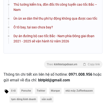
Thủ tướng kiểm tra, đôn đốc thi công tuyến cao tốc Bắc –
Nam
Ùn ùn xe dán thẻ thu phí tự động không qua được cao tốc
Ô tô bay, tại sao chưa bay?
Dự án đường bộ cao tốc Bắc - Nam phía Đông giai đoạn
2021 - 2025 sẽ vận hành từ năm 2026
Theo
kinhtetapdoan.vn
Copy link
Thông tin chi tiết xin liên hệ số hotline:
0971.008.956
hoặc
gửi email về địa chỉ:
bbtpld@gmail.com
ô tô
Porsche
Twitter
Marque
nhà máy Zuffenhausen
tạm dừng kinh doanh
sản xuất