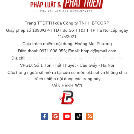
Trang TTĐTTH của Công ty TNHH BPCORP
Giấy phép số 1898/GP-TTĐT do Sở TT&TT TP Hà Nội cấp ngày
11/5/2021
Chịu trách nhiệm nội dung: Hoàng Mai Phương
Điện thoại: 0971.008.956; Email: bbtpld@gmail.com
Địa chỉ:
18/320 đường - phường Xuân Phương, TP Hà Nội.
VPGD: Số 1 Tôn Thất Thuyết - Cầu Giấy - Hà Nội
Các trang ngoài sẽ mở ra tại cửa sổ mới. pld.net.vn không chịu
trách nhiệm nội dung các trang này
VẬN HÀNH BỞI