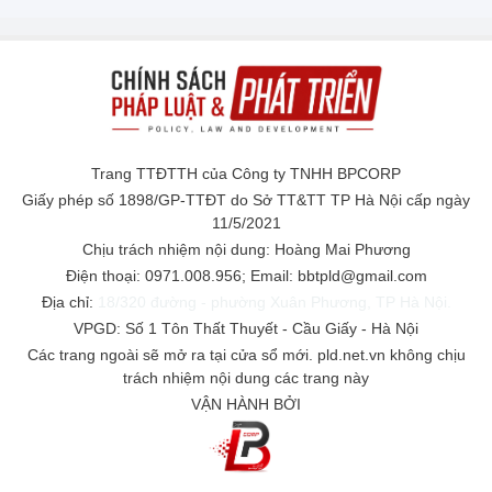
Trang TTĐTTH của Công ty TNHH BPCORP
Giấy phép số 1898/GP-TTĐT do Sở TT&TT TP Hà Nội cấp ngày
11/5/2021
Chịu trách nhiệm nội dung: Hoàng Mai Phương
Điện thoại: 0971.008.956; Email: bbtpld@gmail.com
Địa chỉ:
18/320 đường - phường Xuân Phương, TP Hà Nội.
VPGD: Số 1 Tôn Thất Thuyết - Cầu Giấy - Hà Nội
Các trang ngoài sẽ mở ra tại cửa sổ mới. pld.net.vn không chịu
trách nhiệm nội dung các trang này
VẬN HÀNH BỞI