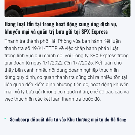
Hàng loạt tồn tại trong hoạt động cung ứng dịch vụ,
khuyến mại và quản trị bưu gửi tại SPX Express
Thanh tra thành phố Hải Phòng vừa ban hành Kết luận
thanh tra số 49/KL-TTTP về việc chấp hành pháp luật
trong lĩnh vực bưu chính đối với Công ty SPX Express trong
giai đoạn từ ngày 1/1/2022 đến 1/7/2025. Kết luận cho
thấy bên cạnh nhiều nội dung doanh nghiệp thực hiện
đúng quy định, cơ quan thanh tra cũng chỉ ra nhiều tồn tại
liên quan đến kiểm định phương tiện đo, hoạt động khuyến
mại, xử lý bưu gửi không có người nhận, chế độ báo cáo và
việc thực hiện các kết luận thanh tra trước đó.
Sembcorp đề xuất đầu tư vào Khu thương mại tự do Đà Nẵng