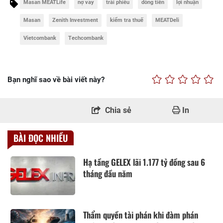
Masan MEATLife
nợ vay
trái phiếu
dòng tiền
lợi nhuận
Masan
Zenith Investment
kiểm tra thuế
MEATDeli
Vietcombank
Techcombank
Bạn nghĩ sao về bài viết này?
Chia sẻ
In
BÀI ĐỌC NHIỀU
Hạ tầng GELEX lãi 1.177 tỷ đồng sau 6
tháng đầu năm
Thẩm quyền tài phán khi đàm phán