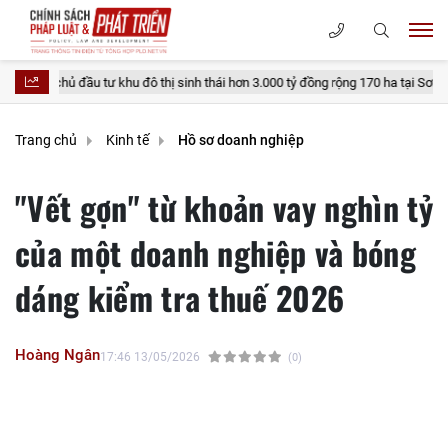
 khu đô thị sinh thái hơn 3.000 tỷ đồng rộng 170 ha tại Sơn La
Thủ tục
Trang chủ
Kinh tế
Hồ sơ doanh nghiệp
"Vết gợn" từ khoản vay nghìn tỷ
của một doanh nghiệp và bóng
dáng kiểm tra thuế 2026
Hoàng Ngân
17:46 13/05/2026
(0)