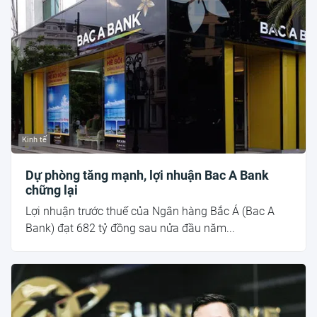
Kinh tế
Dự phòng tăng mạnh, lợi nhuận Bac A Bank
chững lại
Lợi nhuận trước thuế của Ngân hàng Bắc Á (Bac A
Bank) đạt 682 tỷ đồng sau nửa đầu năm...