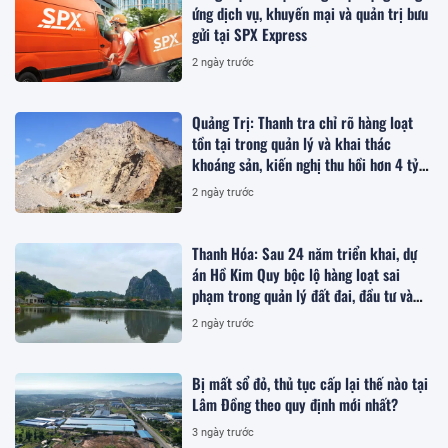
ứng dịch vụ, khuyến mại và quản trị bưu
gửi tại SPX Express
2 ngày trước
Quảng Trị: Thanh tra chỉ rõ hàng loạt
tồn tại trong quản lý và khai thác
khoáng sản, kiến nghị thu hồi hơn 4 tỷ
đồng
2 ngày trước
Thanh Hóa: Sau 24 năm triển khai, dự
án Hồ Kim Quy bộc lộ hàng loạt sai
phạm trong quản lý đất đai, đầu tư và
quy hoạch
2 ngày trước
Bị mất sổ đỏ, thủ tục cấp lại thế nào tại
Lâm Đồng theo quy định mới nhất?
3 ngày trước