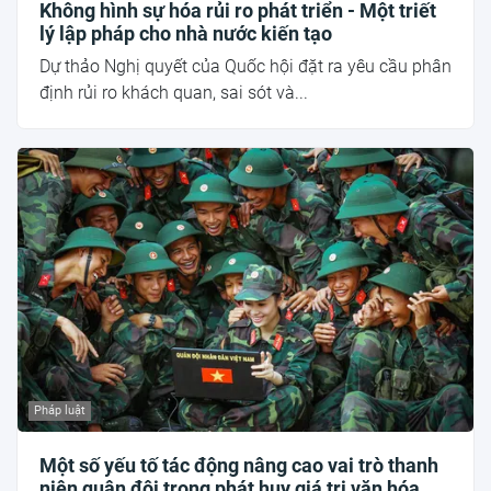
Không hình sự hóa rủi ro phát triển - Một triết
lý lập pháp cho nhà nước kiến tạo
Dự thảo Nghị quyết của Quốc hội đặt ra yêu cầu phân
định rủi ro khách quan, sai sót và...
Pháp luật
Một số yếu tố tác động nâng cao vai trò thanh
niên quân đội trong phát huy giá trị văn hóa