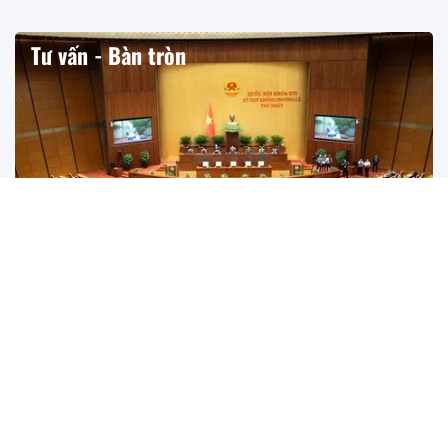
Tư vấn - Bàn tròn
Không hình sự hóa rủi ro phát triển - Một triết lý lập
pháp cho nhà nước kiến tạo
Dự thảo Nghị quyết của Quốc hội đặt ra yêu cầu phân định
rủi ro khách quan, sai sót và tội phạm, nhằm bảo đảm kỷ
cương, đồng thời khuyến khích đổi mới sáng tạo.