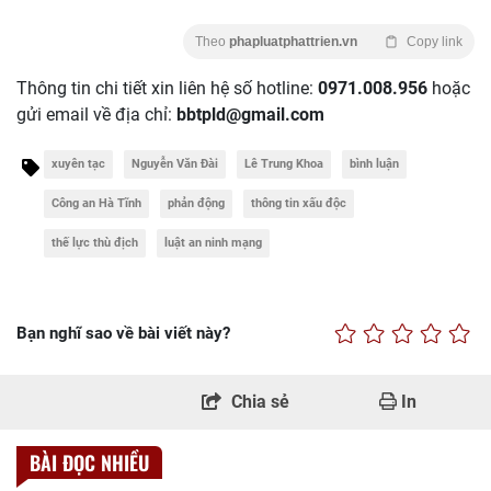
Theo
phapluatphattrien.vn
Copy link
Thông tin chi tiết xin liên hệ số hotline:
0971.008.956
hoặc
gửi email về địa chỉ:
bbtpld@gmail.com
xuyên tạc
Nguyễn Văn Đài
Lê Trung Khoa
bình luận
Công an Hà Tĩnh
phản động
thông tin xấu độc
thế lực thù địch
luật an ninh mạng
Bạn nghĩ sao về bài viết này?
Chia sẻ
In
BÀI ĐỌC NHIỀU