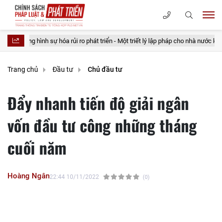
ự hóa rủi ro phát triển - Một triết lý lập pháp cho nhà nước kiến tạo
20
Trang chủ
Đầu tư
Chủ đầu tư
Đẩy nhanh tiến độ giải ngân
vốn đầu tư công những tháng
cuối năm
Hoàng Ngân
22:44 10/11/2022
(0)