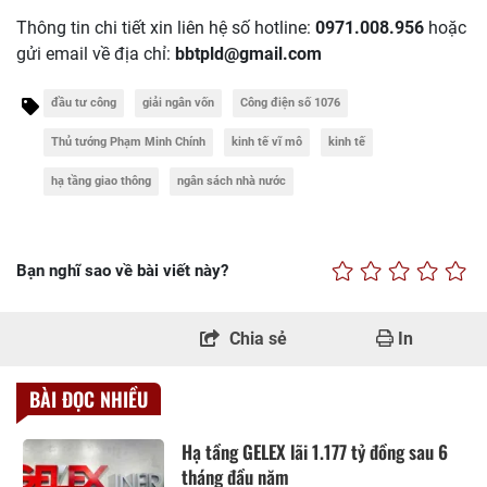
Thông tin chi tiết xin liên hệ số hotline:
0971.008.956
hoặc
gửi email về địa chỉ:
bbtpld@gmail.com
đầu tư công
giải ngân vốn
Công điện số 1076
Thủ tướng Phạm Minh Chính
kinh tế vĩ mô
kinh tế
hạ tầng giao thông
ngân sách nhà nước
Bạn nghĩ sao về bài viết này?
Chia sẻ
In
BÀI ĐỌC NHIỀU
Hạ tầng GELEX lãi 1.177 tỷ đồng sau 6
tháng đầu năm