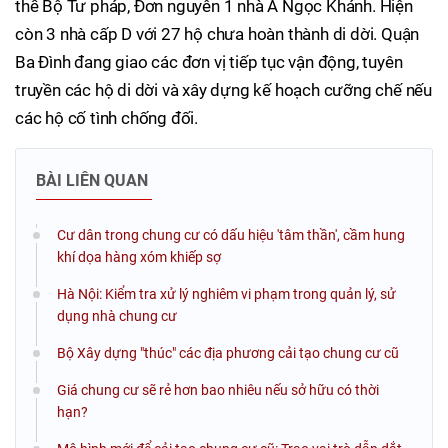
thể Bộ Tư pháp, Đơn nguyên 1 nhà A Ngọc Khánh. Hiện
còn 3 nhà cấp D với 27 hộ chưa hoàn thành di dời. Quận
Ba Đình đang giao các đơn vị tiếp tục vận động, tuyên
truyền các hộ di dời và xây dựng kế hoạch cưỡng chế nếu
các hộ cố tình chống đối.
BÀI LIÊN QUAN
Cư dân trong chung cư có dấu hiệu 'tâm thần', cầm hung
khí dọa hàng xóm khiếp sợ
Hà Nội: Kiểm tra xử lý nghiêm vi phạm trong quản lý, sử
dụng nhà chung cư
Bộ Xây dựng "thúc" các địa phương cải tạo chung cư cũ
Giá chung cư sẽ rẻ hơn bao nhiêu nếu sở hữu có thời
hạn?