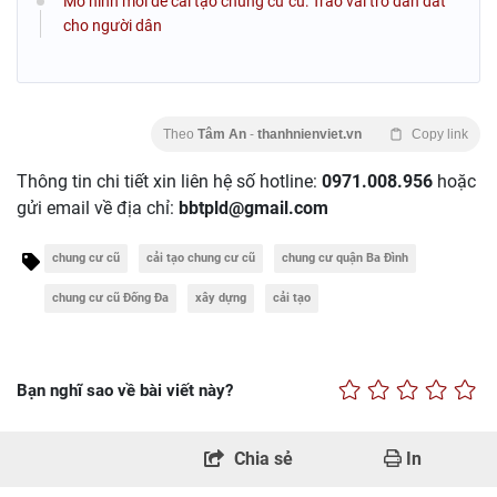
Mô hình mới để cải tạo chung cư cũ: Trao vai trò dẫn dắt
cho người dân
Theo
Tâm An
-
thanhnienviet.vn
Copy link
Thông tin chi tiết xin liên hệ số hotline:
0971.008.956
hoặc
gửi email về địa chỉ:
bbtpld@gmail.com
chung cư cũ
cải tạo chung cư cũ
chung cư quận Ba Đình
chung cư cũ Đống Đa
xây dựng
cải tạo
Bạn nghĩ sao về bài viết này?
Chia sẻ
In