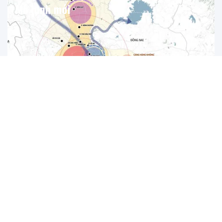
Mô hình mới
TP.HCM mở hành lang logistics nối Cái Mép - Thị Vải -
Cần Giờ với sân bay Long Thành
TP.HCM sẽ phát triển hành lang logistics kết nối cụm cảng
Cái Mép - Thị Vải - Cần Giờ với sân bay quốc tế Long
Thành. Đến năm 2050, thành phố đặt mục tiêu có ít nhất
hai trung tâm logistics hiện đại, ngang tầm quốc tế.