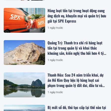
Hàng loạt tồn tại trong hoạt động cung
ứng dịch vụ, khuyến mại và quản trị bưu
gửi tại SPX Express
1 ngày trước
Quảng Trị: Thanh tra chỉ rõ hàng loạt
tồn tại trong quản lý và khai thác
khoáng sản, kiến nghị thu hồi hơn 4 tỷ
đồng
1 ngày trước
Thanh Hóa: Sau 24 năm triển khai, dự
án Hồ Kim Quy bộc lộ hàng loạt sai
phạm trong quản lý đất đai, đầu tư và
quy hoạch
1 ngày trước
Bị mất sổ đỏ, thủ tục cấp lại thế nào tại