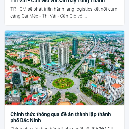
Thị Vải - Cần Giờ với sân bay Long Thành
TP.HCM sẽ phát triển hành lang logistics kết nối cụm
cảng Cái Mép - Thị Vải - Cần Giờ với...
Đầu tư
Chính thức thông qua đề án thành lập thành
phố Bắc Ninh
Chính phủ vừa ban hành Nghị quyết số 205/NQ-CP