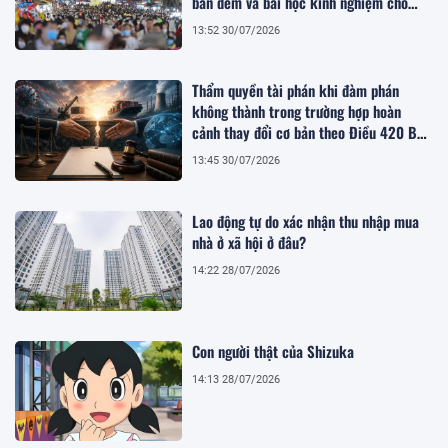
ban đêm và bài học kinh nghiệm cho
Việt Nam
13:52 30/07/2026
Thẩm quyền tài phán khi đàm phán
không thành trong trường hợp hoàn
cảnh thay đổi cơ bản theo Điều 420 Bộ
luật Dân sự năm 2015
13:45 30/07/2026
Lao động tự do xác nhận thu nhập mua
nhà ở xã hội ở đâu?
14:22 28/07/2026
Con người thật của Shizuka
14:13 28/07/2026