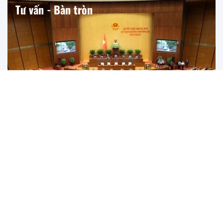
Tư vấn - Bàn tròn
Không hình sự hóa rủi ro phát triển - Một triết lý lập
pháp cho nhà nước kiến tạo
Dự thảo Nghị quyết của Quốc hội đặt ra yêu cầu phân định
rủi ro khách quan, sai sót và tội phạm, nhằm bảo đảm kỷ
cương, đồng thời khuyến khích đổi mới sáng tạo.