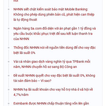
hối
NHNN siết chặt kiểm soát bảo mật Mobile Banking:
Không cho phép dùng phiên bản cũ, phát hiện can thiệp
là tự động thoát
Ngân hàng Sa.com đối diện với án phạt gần 1 tỷ đồng và
yêu cầu buộc khắc phục triệt để sau kết luận thanh tra
của NHNN
Thống đốc NHNN nói về nguồn tiền dùng để cho vay đặc
biệt lãi suất 0%
Vài cá nhân giao dịch vàng nghìn tỷ qua TPBank mỗi
năm, NHNN chuyển hồ sơ sang Bộ Công an
Đề xuất NHNN quyết cho vay đặc biệt lãi suất 0%, không
tài sản đảm bảo – Vì sao?
NHNN hạ lãi suất khoản cho vay hỗ trợ nhà ở xã hội về
4,7%/năm
Eximbank được NHNN chấp thuận tăng vốn lên gần