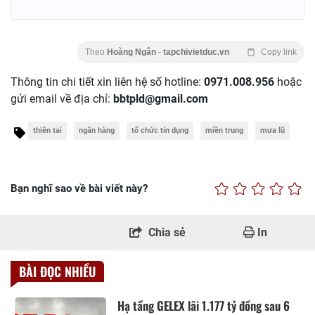
Theo
Hoàng Ngân
-
tapchivietduc.vn
Copy link
Thông tin chi tiết xin liên hệ số hotline:
0971.008.956
hoặc
gửi email về địa chỉ:
bbtpld@gmail.com
thiên tai
ngân hàng
tổ chức tín dụng
miền trung
mưa lũ
Bạn nghĩ sao về bài viết này?
Chia sẻ
In
BÀI ĐỌC NHIỀU
Hạ tầng GELEX lãi 1.177 tỷ đồng sau 6