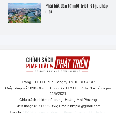
Phải bắt đầu từ một triết lý lập pháp
mới
Trang TTĐTTH của Công ty TNHH BPCORP
Giấy phép số 1898/GP-TTĐT do Sở TT&TT TP Hà Nội cấp ngày
11/5/2021
Chịu trách nhiệm nội dung: Hoàng Mai Phương
Điện thoại: 0971.008.956; Email: bbtpld@gmail.com
Địa chỉ:
18/320 đường - phường Xuân Phương, TP Hà Nội.