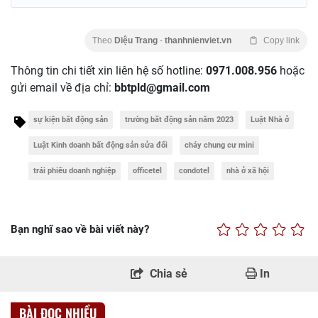
Theo
Diệu Trang
-
thanhnienviet.vn
Copy link
Thông tin chi tiết xin liên hệ số hotline:
0971.008.956
hoặc
gửi email về địa chỉ:
bbtpld@gmail.com
sự kiện bất động sản
trường bất động sản năm 2023
Luật Nhà ở
Luật Kinh doanh bất động sản sửa đổi
cháy chung cư mini
trái phiếu doanh nghiệp
officetel
condotel
nhà ở xã hội
Bạn nghĩ sao về bài viết này?
Chia sẻ
In
BÀI ĐỌC NHIỀU