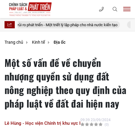
 phát triển - Một triết lý lập pháp cho nhà nước kiến tạo
20 điều tưởng 
Trang chủ
Kinh tế
Địa ốc
Một số vấn đề về chuyển
nhượng quyền sử dụng đất
nông nghiệp theo quy định của
pháp luật về đất đai hiện nay
09:39 23/09/2024
Lê Hùng - Học viện Chính trị khu vực I
(0)