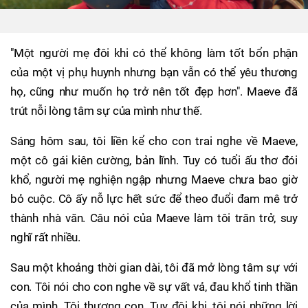
"Một người mẹ đôi khi có thể không làm tốt bổn phận
của một vị phụ huynh nhưng bạn vẫn có thể yêu thương
họ, cũng như muốn họ trở nên tốt đẹp hơn". Maeve đã
trút nỗi lòng tâm sự của mình như thế.
Sáng hôm sau, tôi liền kể cho con trai nghe về Maeve,
một cô gái kiên cường, bản lĩnh. Tuy có tuổi ấu thơ đói
khổ, người mẹ nghiện ngập nhưng Maeve chưa bao giờ
bỏ cuộc. Cô ấy nỗ lực hết sức để theo đuổi đam mê trở
thành nhà văn. Câu nói của Maeve làm tôi trăn trở, suy
nghĩ rất nhiều.
Sau một khoảng thời gian dài, tôi đã mở lòng tâm sự với
con. Tôi nói cho con nghe về sự vất vả, đau khổ tinh thần
của mình. Tôi thương con. Tuy đôi khi, tôi nói những lời