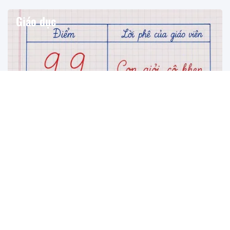
Giáo dục
Từ tiếng Việt nào có 10 chữ E? - Nhìn quen mà chưa chắc
đoán ra
Một câu đố tưởng chỉ dành cho ai giỏi đếm chữ, nhưng hóa
ra đáp án lại là thứ nằm ngay trước mắt mỗi ngày mà ít ai
để ý.