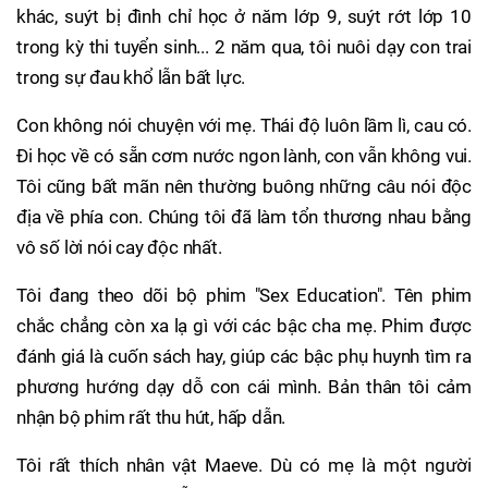
khác, suýt bị đình chỉ học ở năm lớp 9, suýt rớt lớp 10
trong kỳ thi tuyển sinh... 2 năm qua, tôi nuôi dạy con trai
trong sự đau khổ lẫn bất lực.
Con không nói chuyện với mẹ. Thái độ luôn lầm lì, cau có.
Đi học về có sẵn cơm nước ngon lành, con vẫn không vui.
Tôi cũng bất mãn nên thường buông những câu nói độc
địa về phía con. Chúng tôi đã làm tổn thương nhau bằng
vô số lời nói cay độc nhất.
Tôi đang theo dõi bộ phim "Sex Education". Tên phim
chắc chẳng còn xa lạ gì với các bậc cha mẹ. Phim được
đánh giá là cuốn sách hay, giúp các bậc phụ huynh tìm ra
phương hướng dạy dỗ con cái mình. Bản thân tôi cảm
nhận bộ phim rất thu hút, hấp dẫn.
Tôi rất thích nhân vật Maeve. Dù có mẹ là một người