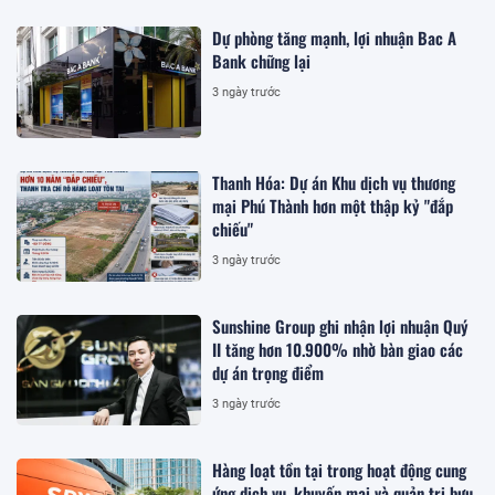
Dự phòng tăng mạnh, lợi nhuận Bac A
Bank chững lại
3 ngày trước
Thanh Hóa: Dự án Khu dịch vụ thương
mại Phú Thành hơn một thập kỷ "đắp
chiếu"
3 ngày trước
Sunshine Group ghi nhận lợi nhuận Quý
II tăng hơn 10.900% nhờ bàn giao các
dự án trọng điểm
3 ngày trước
Hàng loạt tồn tại trong hoạt động cung
ứng dịch vụ, khuyến mại và quản trị bưu