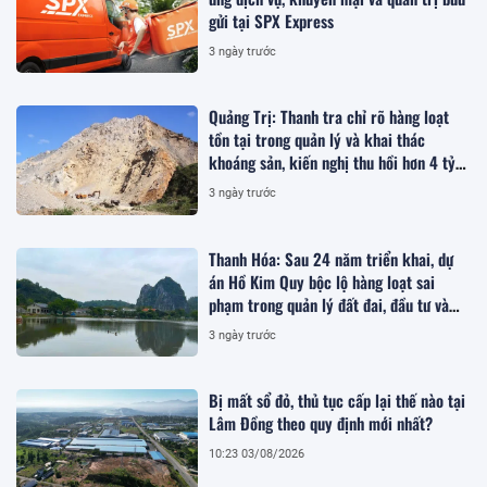
gửi tại SPX Express
3 ngày trước
Quảng Trị: Thanh tra chỉ rõ hàng loạt
tồn tại trong quản lý và khai thác
khoáng sản, kiến nghị thu hồi hơn 4 tỷ
đồng
3 ngày trước
Thanh Hóa: Sau 24 năm triển khai, dự
án Hồ Kim Quy bộc lộ hàng loạt sai
phạm trong quản lý đất đai, đầu tư và
quy hoạch
3 ngày trước
Bị mất sổ đỏ, thủ tục cấp lại thế nào tại
Lâm Đồng theo quy định mới nhất?
10:23 03/08/2026