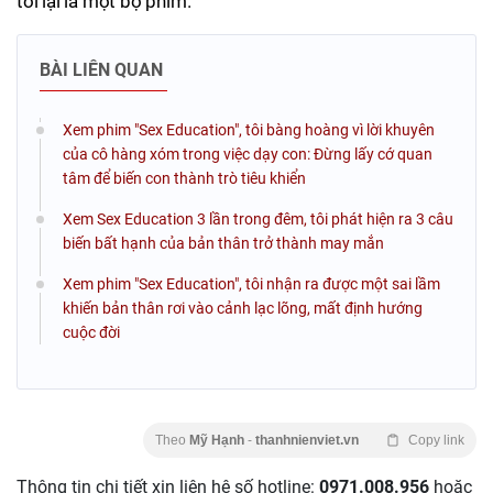
tôi lại là một bộ phim.
BÀI LIÊN QUAN
Xem phim "Sex Education", tôi bàng hoàng vì lời khuyên
của cô hàng xóm trong việc dạy con: Đừng lấy cớ quan
tâm để biến con thành trò tiêu khiển
Xem Sex Education 3 lần trong đêm, tôi phát hiện ra 3 câu
biến bất hạnh của bản thân trở thành may mắn
Xem phim "Sex Education", tôi nhận ra được một sai lầm
khiến bản thân rơi vào cảnh lạc lõng, mất định hướng
cuộc đời
Theo
Mỹ Hạnh
-
thanhnienviet.vn
Copy link
Thông tin chi tiết xin liên hệ số hotline:
0971.008.956
hoặc