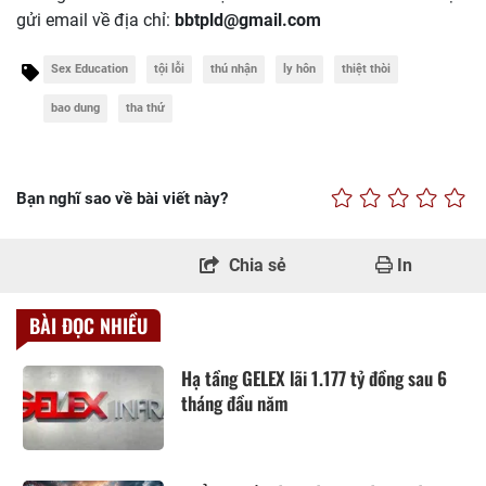
gửi email về địa chỉ:
bbtpld@gmail.com
Sex Education
tội lỗi
thú nhận
ly hôn
thiệt thòi
bao dung
tha thứ
Bạn nghĩ sao về bài viết này?
Chia sẻ
In
BÀI ĐỌC NHIỀU
Hạ tầng GELEX lãi 1.177 tỷ đồng sau 6
tháng đầu năm