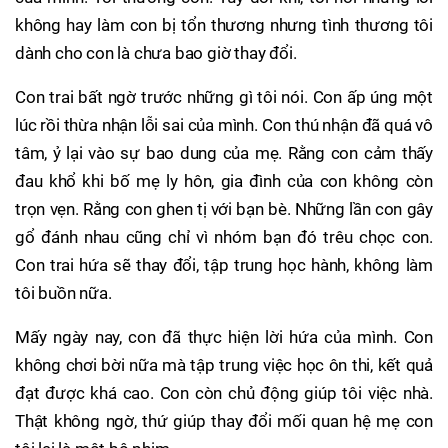
không hay làm con bị tổn thương nhưng tình thương tôi
dành cho con là chưa bao giờ thay đổi.
Con trai bất ngờ trước những gì tôi nói. Con ấp úng một
lúc rồi thừa nhận lỗi sai của mình. Con thú nhận đã quá vô
tâm, ỷ lại vào sự bao dung của mẹ. Rằng con cảm thấy
đau khổ khi bố mẹ ly hôn, gia đình của con không còn
trọn vẹn. Rằng con ghen tị với bạn bè. Những lần con gây
gổ đánh nhau cũng chỉ vì nhóm bạn đó trêu chọc con.
Con trai hứa sẽ thay đổi, tập trung học hành, không làm
tôi buồn nữa.
Mấy ngày nay, con đã thực hiện lời hứa của mình. Con
không chơi bời nữa mà tập trung việc học ôn thi, kết quả
đạt được khá cao. Con còn chủ động giúp tôi việc nhà.
Thật không ngờ, thứ giúp thay đổi mối quan hệ mẹ con