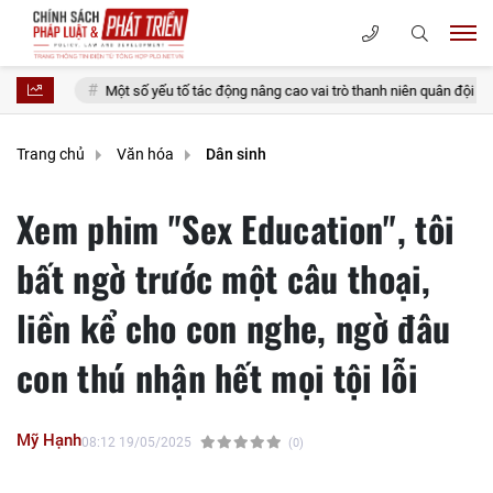
t số yếu tố tác động nâng cao vai trò thanh niên quân đội trong phát huy giá trị
Trang chủ
Văn hóa
Dân sinh
Xem phim "Sex Education", tôi
bất ngờ trước một câu thoại,
liền kể cho con nghe, ngờ đâu
con thú nhận hết mọi tội lỗi
Mỹ Hạnh
08:12 19/05/2025
(0)