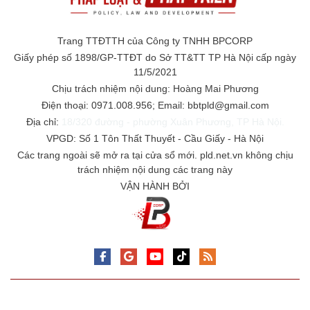
Trang TTĐTTH của Công ty TNHH BPCORP
Giấy phép số 1898/GP-TTĐT do Sở TT&TT TP Hà Nội cấp ngày
11/5/2021
Chịu trách nhiệm nội dung: Hoàng Mai Phương
Điện thoại: 0971.008.956; Email: bbtpld@gmail.com
Địa chỉ:
18/320 đường - phường Xuân Phương, TP Hà Nội.
VPGD: Số 1 Tôn Thất Thuyết - Cầu Giấy - Hà Nội
Các trang ngoài sẽ mở ra tại cửa sổ mới. pld.net.vn không chịu
trách nhiệm nội dung các trang này
VẬN HÀNH BỞI