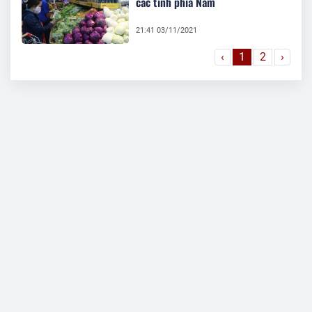
các tỉnh phía Nam
21:41 03/11/2021
‹
1
2
›