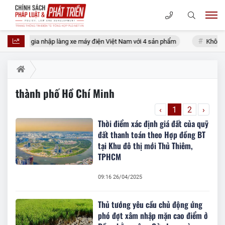
 sắp gia nhập làng xe máy điện Việt Nam với 4 sản phẩm
Không hình 
thành phố Hồ Chí Minh
‹
1
2
›
Thời điểm xác định giá đất của quỹ
đất thanh toán theo Hợp đồng BT
tại Khu đô thị mới Thủ Thiêm,
TPHCM
09:16 26/04/2025
Thủ tướng yêu cầu chủ động ứng
phó đợt xâm nhập mặn cao điểm ở