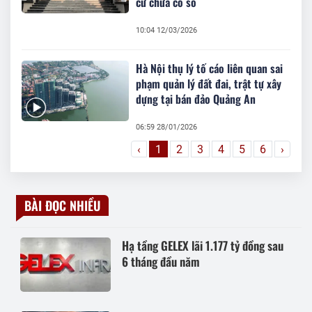
cư chưa có sổ
10:04 12/03/2026
Hà Nội thụ lý tố cáo liên quan sai
phạm quản lý đất đai, trật tự xây
dựng tại bán đảo Quảng An
06:59 28/01/2026
‹
1
2
3
4
5
6
›
BÀI ĐỌC NHIỀU
Hạ tầng GELEX lãi 1.177 tỷ đồng sau
6 tháng đầu năm