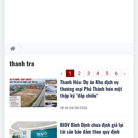
thanh tra
‹
1
2
3
4
5
6
›
Thanh Hóa: Dự án Khu dịch vụ
thương mại Phú Thành hơn một
thập kỷ "đắp chiếu"
08:59 04/08/2026
BIDV Bình Định chưa định giá lại
tài sản bảo đảm theo quy định