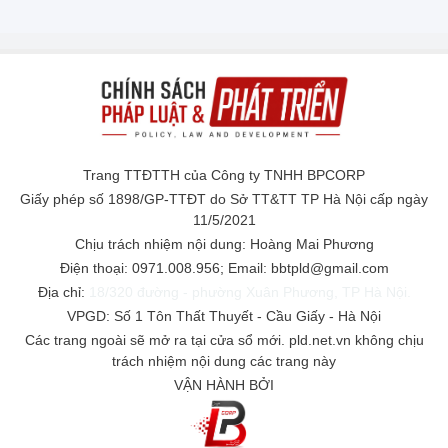
Trang TTĐTTH của Công ty TNHH BPCORP
Giấy phép số 1898/GP-TTĐT do Sở TT&TT TP Hà Nội cấp ngày
11/5/2021
Chịu trách nhiệm nội dung: Hoàng Mai Phương
Điện thoại: 0971.008.956; Email: bbtpld@gmail.com
Địa chỉ:
18/320 đường - phường Xuân Phương, TP Hà Nội.
VPGD: Số 1 Tôn Thất Thuyết - Cầu Giấy - Hà Nội
Các trang ngoài sẽ mở ra tại cửa sổ mới. pld.net.vn không chịu
trách nhiệm nội dung các trang này
VẬN HÀNH BỞI