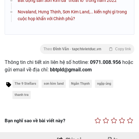
Bất động sản Sơn Kim đã “thoát lỗ” trong năm 2022
Novaland, Hưng Thịnh, Sơn Kim Land,… kiến nghị gì trong
cuộc họp khẩn với Chính phủ?
Theo
Đình Văn
-
tapchivietduc.vn
Copy link
Thông tin chi tiết xin liên hệ số hotline:
0971.008.956
hoặc
gửi email về địa chỉ:
bbtpld@gmail.com
The 9 Stellars
sơn kim land
Ngân Thạnh
ngập úng
thanh tra
Bạn nghĩ sao về bài viết này?