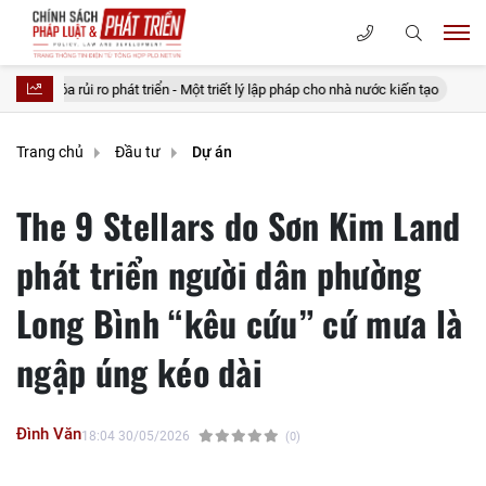
hát triển - Một triết lý lập pháp cho nhà nước kiến tạo
20 điều tưởng ti
Trang chủ
Đầu tư
Dự án
The 9 Stellars do Sơn Kim Land
phát triển người dân phường
Long Bình “kêu cứu” cứ mưa là
ngập úng kéo dài
Đình Văn
18:04 30/05/2026
(0)