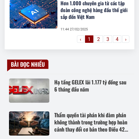
Hơn 1.000 chuyên gia từ các tập
đoàn công nghệ hàng đầu thế giới
sắp đến Việt Nam
11:44 27/02/2025
‹
1
2
3
4
›
BÀI ĐỌC NHIỀU
Hạ tầng GELEX lãi 1.177 tỷ đồng sau
6 tháng đầu năm
Thẩm quyền tài phán khi đàm phán
không thành trong trường hợp hoàn
cảnh thay đổi cơ bản theo Điều 420
Bộ luật Dân sự năm 2015