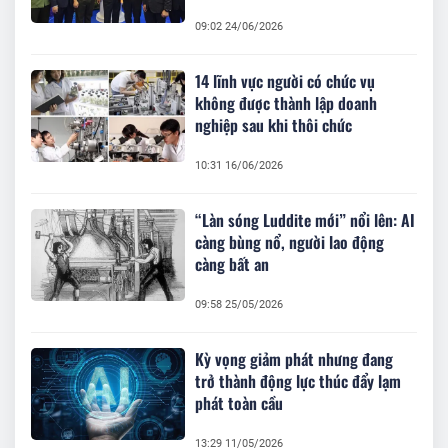
09:02 24/06/2026
14 lĩnh vực người có chức vụ
không được thành lập doanh
nghiệp sau khi thôi chức
10:31 16/06/2026
“Làn sóng Luddite mới” nổi lên: AI
càng bùng nổ, người lao động
càng bất an
09:58 25/05/2026
Kỳ vọng giảm phát nhưng đang
trở thành động lực thúc đẩy lạm
phát toàn cầu
13:29 11/05/2026