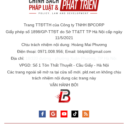
Trang TTĐTTH của Công ty TNHH BPCORP
Giấy phép số 1898/GP-TTĐT do Sở TT&TT TP Hà Nội cấp ngày
11/5/2021
Chịu trách nhiệm nội dung: Hoàng Mai Phương
Điện thoại: 0971.008.956; Email: bbtpld@gmail.com
Địa chỉ:
18/320 đường - phường Xuân Phương, TP Hà Nội.
VPGD: Số 1 Tôn Thất Thuyết - Cầu Giấy - Hà Nội
Các trang ngoài sẽ mở ra tại cửa sổ mới. pld.net.vn không chịu
trách nhiệm nội dung các trang này
VẬN HÀNH BỞI