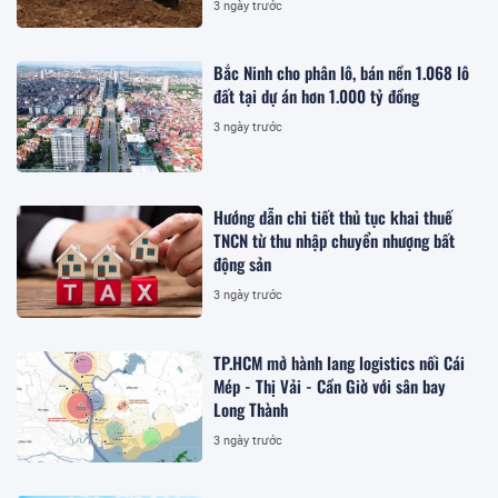
3 ngày trước
Bắc Ninh cho phân lô, bán nền 1.068 lô
đất tại dự án hơn 1.000 tỷ đồng
3 ngày trước
Hướng dẫn chi tiết thủ tục khai thuế
TNCN từ thu nhập chuyển nhượng bất
động sản
3 ngày trước
TP.HCM mở hành lang logistics nối Cái
Mép - Thị Vải - Cần Giờ với sân bay
Long Thành
3 ngày trước