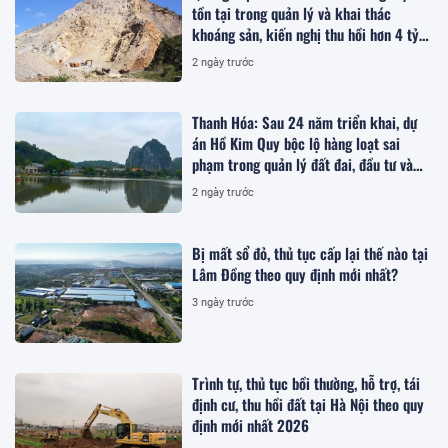
tồn tại trong quản lý và khai thác
khoáng sản, kiến nghị thu hồi hơn 4 tỷ
đồng
2 ngày trước
Thanh Hóa: Sau 24 năm triển khai, dự
án Hồ Kim Quy bộc lộ hàng loạt sai
phạm trong quản lý đất đai, đầu tư và
quy hoạch
2 ngày trước
Bị mất sổ đỏ, thủ tục cấp lại thế nào tại
Lâm Đồng theo quy định mới nhất?
3 ngày trước
Trình tự, thủ tục bồi thường, hỗ trợ, tái
định cư, thu hồi đất tại Hà Nội theo quy
định mới nhất 2026