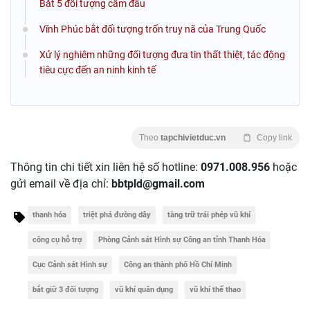
Bắt 5 đối tượng cầm đầu
Vĩnh Phúc bắt đối tượng trốn truy nã của Trung Quốc
Xử lý nghiêm những đối tượng đưa tin thất thiệt, tác động
tiêu cực đến an ninh kinh tế
Theo
tapchivietduc.vn
Copy link
Thông tin chi tiết xin liên hệ số hotline:
0971.008.956
hoặc
gửi email về địa chỉ:
bbtpld@gmail.com
thanh hóa
triệt phá đường dây
tàng trữ trái phép vũ khí
công cụ hỗ trợ
Phòng Cảnh sát Hình sự Công an tỉnh Thanh Hóa
Cục Cảnh sát Hình sự
Công an thành phố Hồ Chí Minh
bắt giữ 3 đối tượng
vũ khí quân dụng
vũ khí thể thao