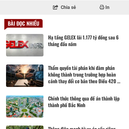
Chia sẻ
In
BÀI ĐỌC NHIỀU
Hạ tầng GELEX lãi 1.177 tỷ đồng sau 6
tháng đầu năm
Thẩm quyền tài phán khi đàm phán
không thành trong trường hợp hoàn
cảnh thay đổi cơ bản theo Điều 420 Bộ
luật Dân sự năm 2015
Chính thức thông qua đề án thành lập
thành phố Bắc Ninh
Thông điệp mạnh từ vụ án sầu riêng