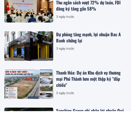
Thu ngân sách vượt 72% dự toán, FDI
đăng ký tăng gần 58%
3 ngày trước
Dự phòng tăng mạnh, lợi nhuận Bac A
Bank chững lại
3 ngày trước
Thanh Hóa: Dự án Khu dịch vụ thương
mại Phú Thành hơn một thập kỷ "đắp
chiếu"
3 ngày trước
Sunshine Group ghi nhận lợi nhuận Quý
II tăng hơn 10.900% nhờ bàn giao các
dự án trọng điểm