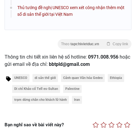
Thủ tướng đề nghị UNESCO xem xét công nhận thêm một
số di sản thế giới tại Việt Nam
Theo
tapchivietduc.vn
Copy link
Thông tin chi tiết xin liên hệ số hotline:
0971.008.956
hoặc
gửi email về địa chỉ:
bbtpld@gmail.com
UNESCO
di sản thế giới
Cảnh quan Văn hóa Gedeo
Ethiopia
Di chỉ Khảo cổ Tell es-Sultan
Palestine
trạm dừng chân cho khách lữ hành
Iran
Bạn nghĩ sao về bài viết này?