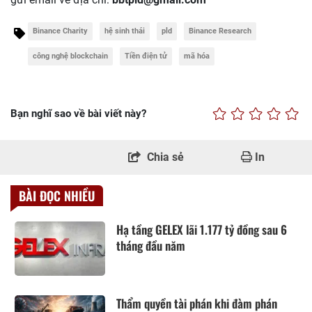
Binance Charity
hệ sinh thái
pld
Binance Research
công nghệ blockchain
Tiền điện tử
mã hóa
Bạn nghĩ sao về bài viết này?
Chia sẻ
In
BÀI ĐỌC NHIỀU
Hạ tầng GELEX lãi 1.177 tỷ đồng sau 6
tháng đầu năm
Thẩm quyền tài phán khi đàm phán