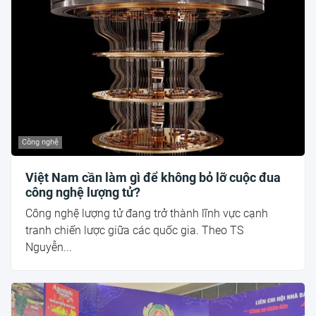
Công nghệ
Việt Nam cần làm gì để không bỏ lỡ cuộc đua
công nghệ lượng tử?
Công nghệ lượng tử đang trở thành lĩnh vực cạnh
tranh chiến lược giữa các quốc gia. Theo TS
Nguyễn...