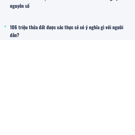
nguyên số
106 triệu thửa đất được xác thực sẽ có ý nghĩa gì với người
dân?
Chủ tịch FPT: AI đang viết lại hệ điều hành cho tất cả các tổ
chức
Thủ tướng: Ngành ngân hàng phải tăng tốc, bứt phá chuyển
đổi số để về đích sớm hơn dự kiến
Sản phẩm