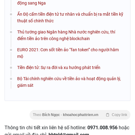
động sang Nga
Ấn Độ cấm tiền điện tử tư nhân và chuẩn bị ra mắt tiền kỹ
thuật số chính thức
Thủ tướng giao Ngân hàng Nhà nước nghiên cứu, thí
điểm tiền ảo trên công nghệ blockchain
EURO 2021: Cơn sốt tiền ảo “fan token” cho người hâm
mộ
Tiền điện tử: Sự ra đời và xu hướng phát triển
Bộ Tài chính nghiên cứu về tiền ảo và hoạt động quản lý,
giám sát
Theo
Bích Ngọc
-
khoahocphattrien.vn
Copy link
Thông tin chi tiết xin liên hệ số hotline:
0971.008.956
hoặc
gửi email về địa chỉ:
bbtpld@gmail.com