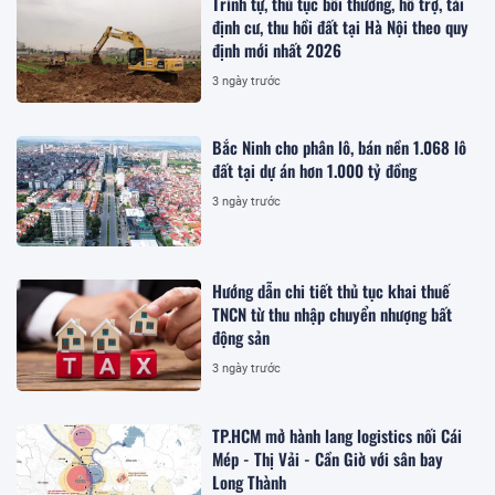
Trình tự, thủ tục bồi thường, hỗ trợ, tái
định cư, thu hồi đất tại Hà Nội theo quy
định mới nhất 2026
3 ngày trước
Bắc Ninh cho phân lô, bán nền 1.068 lô
đất tại dự án hơn 1.000 tỷ đồng
3 ngày trước
Hướng dẫn chi tiết thủ tục khai thuế
TNCN từ thu nhập chuyển nhượng bất
động sản
3 ngày trước
TP.HCM mở hành lang logistics nối Cái
Mép - Thị Vải - Cần Giờ với sân bay
Long Thành