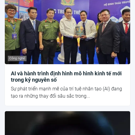
Công nghệ
AI và hành trình định hình mô hình kinh tế mới
trong kỷ nguyên số
Sự phát triển mạnh mẽ của trí tuệ nhân tạo (AI) đang
tạo ra những thay đổi sâu sắc trong...