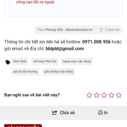
công cao tốc ra ngoài
Theo
Phong Vân
-
thanhnienviet.vn
Copy link
Thông tin chi tiết xin liên hệ số hotline:
0971.008.956
hoặc
gửi email về địa chỉ:
bbtpld@gmail.com
bình định
sân bay Phù Cát
hạng mục xây dựng
giá trị bồi thường
giải phóng mặt bằng
Bạn nghĩ sao về bài viết này?
Chia sẻ
In