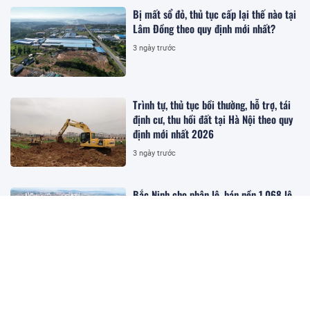
Bị mất sổ đỏ, thủ tục cấp lại thế nào tại
Lâm Đồng theo quy định mới nhất?
3 ngày trước
Trình tự, thủ tục bồi thường, hỗ trợ, tái
định cư, thu hồi đất tại Hà Nội theo quy
định mới nhất 2026
3 ngày trước
Bắc Ninh cho phân lô, bán nền 1.068 lô
đất tại dự án hơn 1.000 tỷ đồng
3 ngày trước
Hướng dẫn chi tiết thủ tục khai thuế
TNCN từ thu nhập chuyển nhượng bất