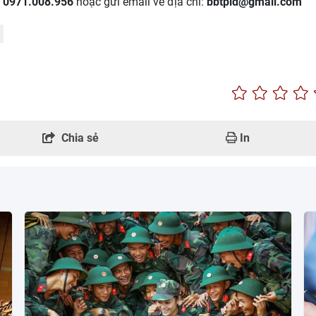
:
0971.008.956
hoặc gửi email về địa chỉ:
bbtpld@gmail.com
Chia sẻ
In