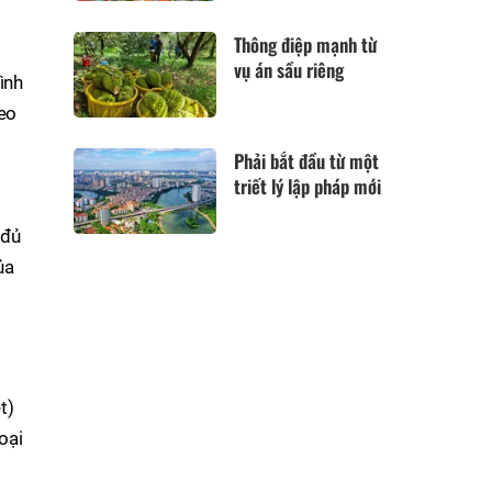
Thông điệp mạnh từ
vụ án sầu riêng
ình
heo
Phải bắt đầu từ một
triết lý lập pháp mới
 đủ
ủa
t)
oại