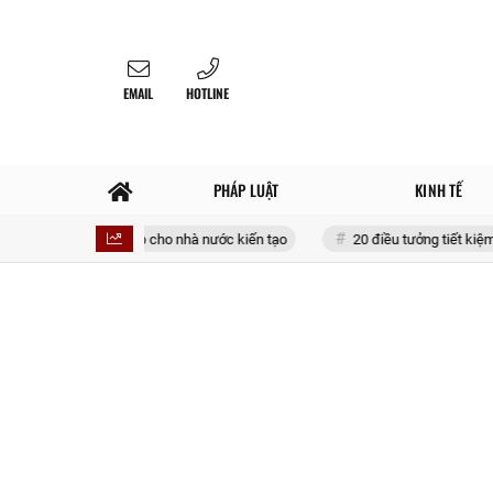
EMAIL
HOTLINE
PHÁP LUẬT
KINH TẾ
t lý lập pháp cho nhà nước kiến tạo
20 điều tưởng tiết kiệm nhưng lại t