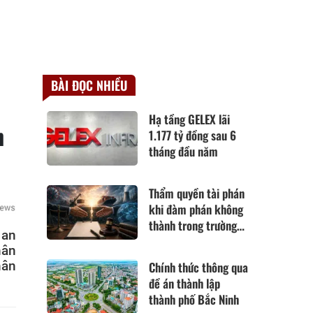
BÀI ĐỌC NHIỀU
Hạ tầng GELEX lãi
n
1.177 tỷ đồng sau 6
tháng đầu năm
Thẩm quyền tài phán
khi đàm phán không
thành trong trường
 an
hợp hoàn cảnh thay
hân
đổi cơ bản theo Điều
hân
Chính thức thông qua
420 Bộ luật Dân sự
đề án thành lập
năm 2015
thành phố Bắc Ninh