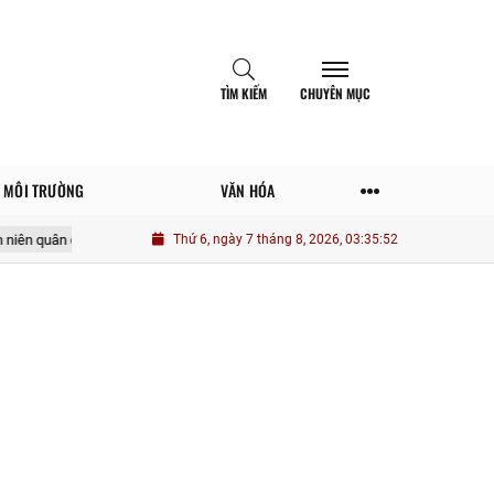
TÌM KIẾM
CHUYÊN MỤC
MÔI TRƯỜNG
VĂN HÓA
i trong phát huy giá trị văn hóa “Bộ đội Cụ Hồ” thời kỳ mới
Thứ 6, ngày 7 tháng 8, 2026, 03:35:53
Hé lộ trung