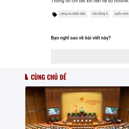
Thông tin chi tiết xin liên hệ số hotline
công an nhân dân
văn bằng 2
uyển sinh
Bạn nghĩ sao về bài viết này?
CÙNG CHỦ ĐỀ