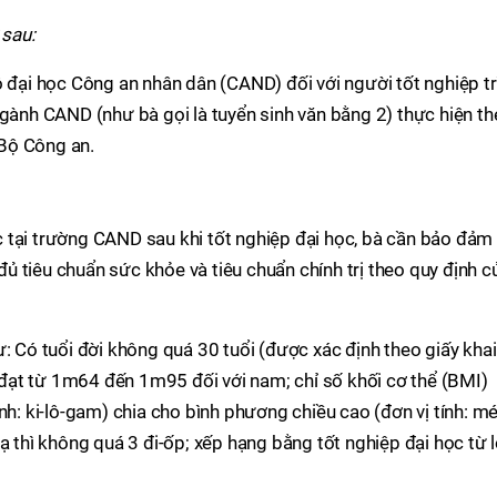
 sau:
ộ đại học Công an nhân dân (CAND) đối với người tốt nghiệp tr
ngành CAND (như bà gọi là tuyển sinh văn bằng 2) thực hiện t
Bộ Công an.
 tại trường CAND sau khi tốt nghiệp đại học, bà cần bảo đảm
 đủ tiêu chuẩn sức khỏe và tiêu chuẩn chính trị theo quy định c
ư: Có tuổi đời không quá 30 tuổi (được xác định theo giấy khai
ao đạt từ 1m64 đến 1m95 đối với nam; chỉ số khối cơ thể (BMI)
nh: ki-lô-gam) chia cho bình phương chiều cao (đơn vị tính: mé
ạ thì không quá 3 đi-ốp; xếp hạng bằng tốt nghiệp đại học từ l