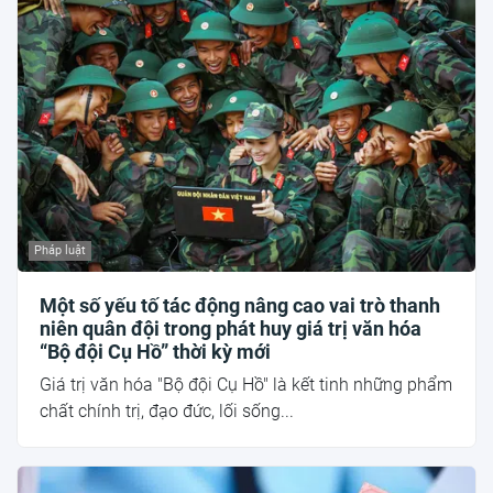
Pháp luật
Một số yếu tố tác động nâng cao vai trò thanh
niên quân đội trong phát huy giá trị văn hóa
“Bộ đội Cụ Hồ” thời kỳ mới
Giá trị văn hóa "Bộ đội Cụ Hồ" là kết tinh những phẩm
chất chính trị, đạo đức, lối sống...