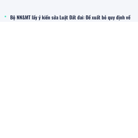
Bộ NN&MT lấy ý kiến sửa Luật Đất đai: Đề xuất bỏ quy định về
giá đất cụ thể
Đề xuất Luật phát triển đô thị - “chìa khóa” mở không gian
phát triển TP.HCM có hiệu lực từ 1/10
EU chuẩn bị áp dụng EUDR và những tác động đối với doanh
nghiệp xuất khẩu nông sản Việt Nam
Thủ tướng Lê Minh Hưng: Khẩn trương nghiên cứu, đề xuất
tích hợp thực chất 4 chương trình mục tiêu quốc gia