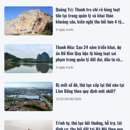
Quảng Trị: Thanh tra chỉ rõ hàng loạt
tồn tại trong quản lý và khai thác
khoáng sản, kiến nghị thu hồi hơn 4 tỷ
đồng
3 ngày trước
Thanh Hóa: Sau 24 năm triển khai, dự
án Hồ Kim Quy bộc lộ hàng loạt sai
phạm trong quản lý đất đai, đầu tư và
quy hoạch
3 ngày trước
Bị mất sổ đỏ, thủ tục cấp lại thế nào tại
Lâm Đồng theo quy định mới nhất?
10:23 03/08/2026
Trình tự, thủ tục bồi thường, hỗ trợ, tái
định cư, thu hồi đất tại Hà Nội theo quy