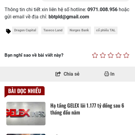
Thông tin chi tiết xin liên hệ số hotline:
0971.008.956
hoặc
gửi email về địa chỉ:
bbtpld@gmail.com
Dragon Capital
Taseco Land
Norges Bank
cổ phiếu TAL
Bạn nghĩ sao về bài viết này?
Chia sẻ
In
BÀI ĐỌC NHIỀU
Hạ tầng GELEX lãi 1.177 tỷ đồng sau 6
tháng đầu năm