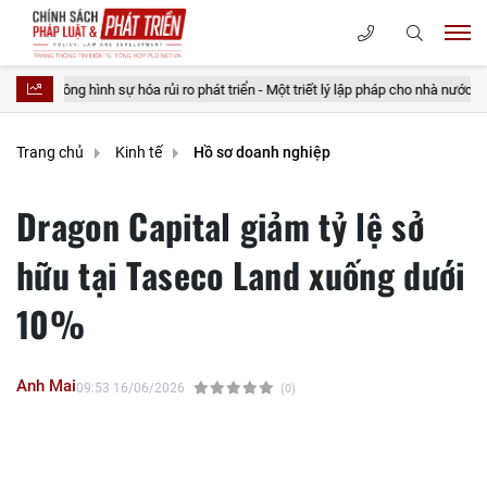
sự hóa rủi ro phát triển - Một triết lý lập pháp cho nhà nước kiến tạo
20
Trang chủ
Kinh tế
Hồ sơ doanh nghiệp
Dragon Capital giảm tỷ lệ sở
hữu tại Taseco Land xuống dưới
10%
Anh Mai
09:53 16/06/2026
(0)