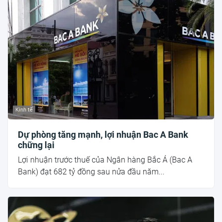
Kinh tế
Dự phòng tăng mạnh, lợi nhuận Bac A Bank
chững lại
Lợi nhuận trước thuế của Ngân hàng Bắc Á (Bac A
Bank) đạt 682 tỷ đồng sau nửa đầu năm...