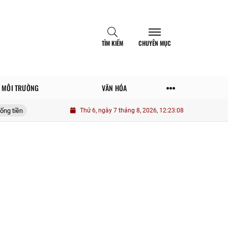
TÌM KIẾM
CHUYÊN MỤC
MÔI TRƯỜNG
VĂN HÓA
Một số yếu tố tác động nâng cao vai trò thanh niên quân đội trong phát huy g
Thứ 6, ngày 7 tháng 8, 2026, 12:23:09