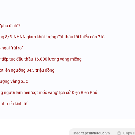
“phá đỉnh”?
g 8/5, NHNN giảm khối lượng đặt thầu tối thiểu còn 7 lô
ngại “rủi ro”
tiếp tục đấu thầu 16.800 lượng vàng miếng
ọt lên ngưỡng 84,3 triệu đồng
lượng vàng SJC
 người làm nên 'cột mốc vàng' lịch sử Điện Biên Phủ
t triển kinh tế
Theo
tapchivietduc.vn
Copy l