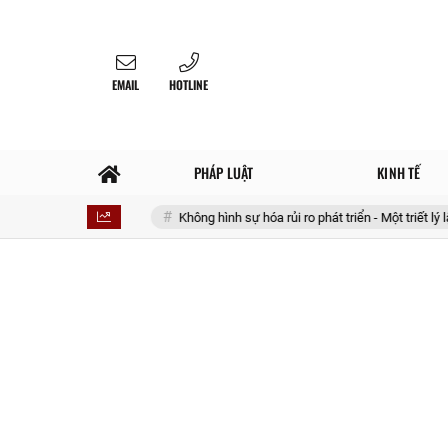
EMAIL
HOTLINE
PHÁP LUẬT
KINH TẾ
ản phẩm
Không hình sự hóa rủi ro phát triển - Một triết lý lập pháp cho 