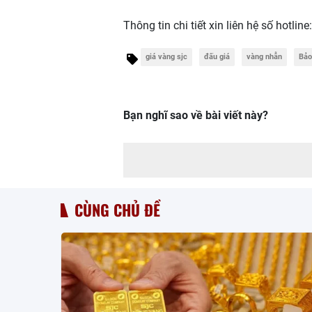
Thông tin chi tiết xin liên hệ số hotline
giá vàng sjc
đấu giá
vàng nhẫn
Bảo
Bạn nghĩ sao về bài viết này?
CÙNG CHỦ ĐỀ