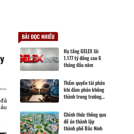
BÀI ĐỌC NHIỀU
Hạ tầng GELEX lãi
ảy
1.177 tỷ đồng sau 6
tháng đầu năm
Thẩm quyền tài phán
khi đàm phán không
thành trong trường
 đã
hợp hoàn cảnh thay
hâu
đổi cơ bản theo Điều
Chính thức thông qua
420 Bộ luật Dân sự
đề án thành lập
năm 2015
thành phố Bắc Ninh