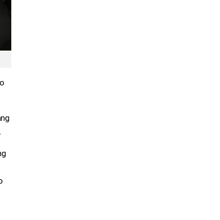
ao
ăng
.
ng
o