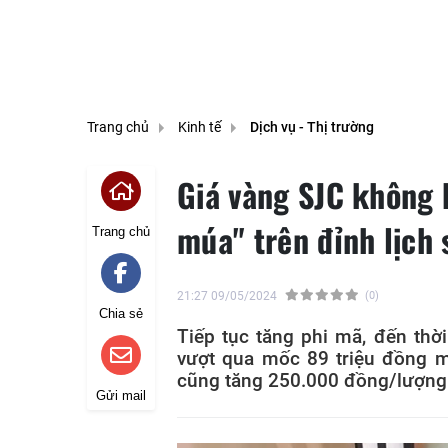
Trang chủ
Kinh tế
Dịch vụ - Thị trường
Giá vàng SJC không h
múa" trên đỉnh lịch 
Trang chủ
21:27 09/05/2024
(0)
Chia sẻ
Tiếp tục tăng phi mã, đến thờ
vượt qua mốc 89 triệu đồng m
cũng tăng 250.000 đồng/lượng
Gửi mail