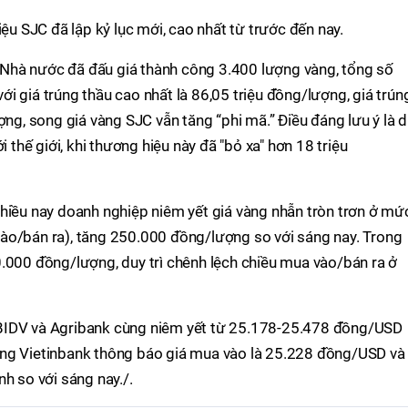
iệu SJC đã lập kỷ lục mới, cao nhất từ trước đến nay.
Nhà nước đã đấu giá thành công 3.400 lượng vàng, tổng số
 với giá trúng thầu cao nhất là 86,05 triệu đồng/lượng, giá trún
ợng, song giá vàng SJC vẫn tăng “phi mã.” Điều đáng lưu ý là d
i thế giới, khi thương hiệu này đã "bỏ xa" hơn 18 triệu
chiều nay doanh nghiệp niêm yết giá vàng nhẫn tròn trơn ở mứ
ào/bán ra), tăng 250.000 đồng/lượng so với sáng nay. Trong
.000 đồng/lượng, duy trì chênh lệch chiều mua vào/bán ra ở
BIDV và Agribank cùng niêm yết từ 25.178-25.478 đồng/USD
àng Vietinbank thông báo giá mua vào là 25.228 đồng/USD và
h so với sáng nay./.