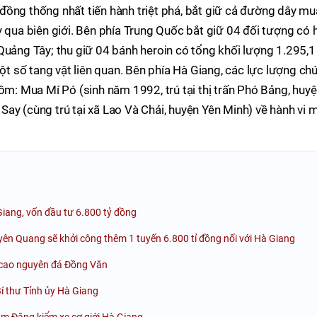
đồng thống nhất tiến hành triệt phá, bắt giữ cả đường dây mu
y qua biên giới. Bên phía Trung Quốc bắt giữ 04 đối tượng có 
Quảng Tây; thu giữ 04 bánh heroin có tổng khối lượng 1.295,1
 số tang vật liên quan. Bên phía Hà Giang, các lực lượng ch
gồm: Mua Mí Pó (sinh năm 1992, trú tại thị trấn Phó Bảng, huy
ay (cùng trú tại xã Lao Và Chải, huyện Yên Minh) về hành vi 
iang, vốn đầu tư 6.800 tỷ đồng
uyên Quang sẽ khởi công thêm 1 tuyến 6.800 tỉ đồng nối với Hà Giang
 cao nguyên đá Đồng Văn
 thư Tỉnh ủy Hà Giang
m Đăng kiểm xe cơ giới Hà Giang