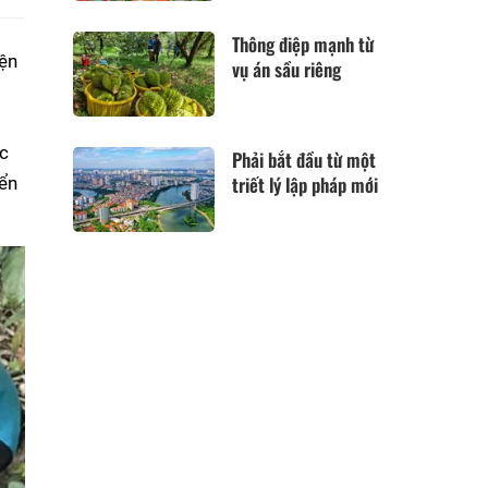
Thông điệp mạnh từ
iện
vụ án sầu riêng
ớc
Phải bắt đầu từ một
triết lý lập pháp mới
yển