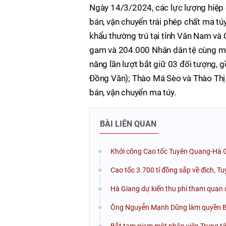
Ngày 14/3/2024, các lực lượng hiệp 
bán, vận chuyển trái phép chất ma tú
khẩu thường trú tại tỉnh Vân Nam và 
gam và 204.000 Nhân dân tệ cùng một
năng lần lượt bắt giữ 03 đối tượng, 
Đồng Văn); Thào Má Sèo và Thào Thị S
bán, vận chuyển ma túy.
BÀI LIÊN QUAN
Khởi công Cao tốc Tuyên Quang-Hà G
Cao tốc 3.700 tỉ đồng sắp về đích, T
Hà Giang dự kiến thu phí tham quan
Ông Nguyễn Mạnh Dũng làm quyền Bí
Bắt tạm giam một nhân viên Trung tâ