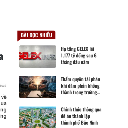
BÀI ĐỌC NHIỀU
Hạ tầng GELEX lãi
a
1.177 tỷ đồng sau 6
tháng đầu năm
Thẩm quyền tài phán
khi đàm phán không
thành trong trường
 về
hợp hoàn cảnh thay
mua
đổi cơ bản theo Điều
Chính thức thông qua
ang
420 Bộ luật Dân sự
đề án thành lập
ờng
năm 2015
thành phố Bắc Ninh