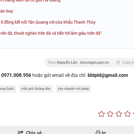
sân bay
tỉ đồng kết nối Tân Quang với cửa khẩu Thanh Thủy
n đá, thoát nghèo trên đá và tiến tới làm giàu trên đá"
Theo
Nguyễn Lân
-
bocongan.gov.vn
Copy l
:
0971.008.956
hoặc gửi email về địa chỉ:
bbtpld@gmail.com
rung Quốc
triệt phá đường dây
vận chuyển trái phép
Chia sẻ
In