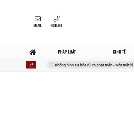
EMAIL
HOTLINE
PHÁP LUẬT
KINH TẾ
ản phẩm
Không hình sự hóa rủi ro phát triển - Một triết lý lập pháp cho