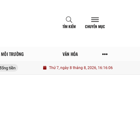
TÌM KIẾM
CHUYÊN MỤC
MÔI TRƯỜNG
VĂN HÓA
Một số yếu tố tác động nâng cao vai trò thanh niên quân đội trong phát huy g
Thứ 7, ngày 8 tháng 8, 2026, 16:16:07