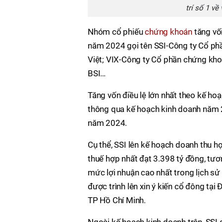
trí số 1 v
Nhóm cổ phiếu
chứng khoán
tăng vố
năm 2024 gọi tên SSI-Công ty Cổ ph
Việt; VIX-Công ty Cổ phần chứng kh
BSI…
Tăng vốn điều lệ lớn nhất theo kế ho
thông qua kế hoạch kinh doanh năm 
năm 2024.
Cụ thể, SSI lên kế hoạch doanh thu h
thuế hợp nhất đạt 3.398 tỷ đồng, tươ
mức lợi nhuận cao nhất trong lịch sử
được trình lên xin ý kiến cổ đông tạ
TP Hồ Chí Minh.
Ngoài kế hoạch kinh doanh trên, SSI 