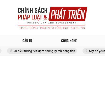
ĐẦU TƯ
CÔNG NGHỆ
0 điều tưởng tiết kiệm nhưng lại tốn đống tiền
Một số yếu tố tác động 