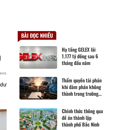
BÀI ĐỌC NHIỀU
Hạ tầng GELEX lãi
n
1.177 tỷ đồng sau 6
tháng đầu năm
Thẩm quyền tài phán
 dư
khi đàm phán không
thành trong trường
hợp hoàn cảnh thay
đổi cơ bản theo Điều
Chính thức thông qua
420 Bộ luật Dân sự
đề án thành lập
năm 2015
thành phố Bắc Ninh