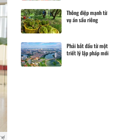
Thông điệp mạnh từ
vụ án sầu riêng
Phải bắt đầu từ một
triết lý lập pháp mới
 vị