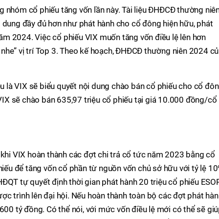
g nhóm cổ phiếu tăng vốn lần này. Tài liệu ĐHĐCĐ thường niê
i dung đầy đủ hơn như phát hành cho cổ đông hiện hữu, phát
m 2024. Việc cổ phiếu VIX muốn tăng vốn điều lệ lên hơn
nhe” vị trí Top 3. Theo kế hoạch, ĐHĐCĐ thường niên 2024 c
iệu là VIX sẽ biểu quyết nội dung chào bán cổ phiếu cho cổ đô
 VIX sẽ chào bán 635,97 triệu cổ phiếu tại giá 10.000 đồng/cổ
 khi VIX hoàn thành các đợt chi trả cổ tức năm 2023 bằng cổ
hiếu để tăng vốn cổ phần từ nguồn vốn chủ sở hữu với tỷ lệ 10
HĐQT tự quyết định thời gian phát hành 20 triệu cổ phiếu ESO
c trình lên đại hội. Nếu hoàn thành toàn bộ các đợt phát hàn
600 tỷ đồng. Có thể nói, với mức vốn điều lệ mới có thể sẽ gi