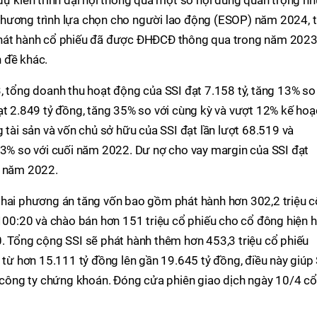
hương trình lựa chọn cho người lao động (ESOP) năm 2024, t
phát hành cổ phiếu đã được ĐHĐCĐ thông qua trong năm 2023
 đề khác.
, tổng doanh thu hoạt động của SSI đạt 7.158 tỷ, tăng 13% so
ạt 2.849 tỷ đồng, tăng 35% so với cùng kỳ và vượt 12% kế ho
 tài sản và vốn chủ sở hữu của SSI đạt lần lượt 68.519 và
 3% so với cuối năm 2022. Dư nợ cho vay margin của SSI đạt
i năm 2022.
 hai phương án tăng vốn bao gồm phát hành hơn 302,2 triệu c
 100:20 và chào bán hơn 151 triệu cổ phiếu cho cổ đông hiện 
. Tổng cộng SSI sẽ phát hành thêm hơn 453,3 triệu cổ phiếu
g từ hơn 15.111 tỷ đồng lên gần 19.645 tỷ đồng, điều này giúp
c công ty chứng khoán. Đóng cửa phiên giao dịch ngày 10/4 cổ