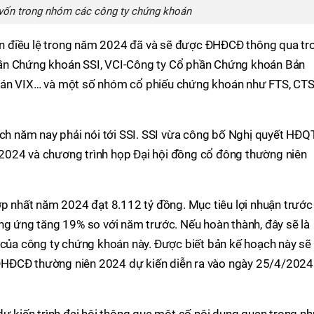
ề vốn trong nhóm các công ty chứng khoán
n điều lệ trong năm 2024 đã và sẽ được ĐHĐCĐ thông qua tr
ần Chứng khoán SSI, VCI-Công ty Cổ phần Chứng khoán Bản
oán VIX… và một số nhóm cổ phiếu chứng khoán như FTS, CTS
ạch năm nay phải nói tới SSI. SSI vừa công bố Nghị quyết HĐQ
2024 và chương trình họp Đại hội đồng cổ đông thường niên
ợp nhất năm 2024 đạt 8.112 tỷ đồng. Mục tiêu lợi nhuận trước
ng ứng tăng 19% so với năm trước. Nếu hoàn thành, đây sẽ là
 của công ty chứng khoán này. Được biết bản kế hoạch này sẽ
i ĐHĐCĐ thường niên 2024 dự kiến diễn ra vào ngày 25/4/2024 
dự kiến trình đại hội thông qua một số nội dung quan trọng n