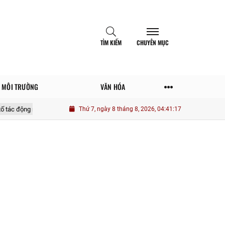
TÌM KIẾM
CHUYÊN MỤC
MÔI TRƯỜNG
VĂN HÓA
nâng cao vai trò thanh niên quân đội trong phát huy giá trị văn hóa “Bộ đội Cụ Hồ
Thứ 7, ngày 8 tháng 8, 2026, 04:41:18