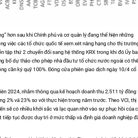
” hơn sau khi Chính phủ và cơ quản lý đang thể hiện những
ong việc các tổ chức quốc tế xem xét nâng hạng cho thị trườn
n tập thứ 2 chuyển đổi sang hệ thống KRX trong khi đó Ủy b
 bố dự thảo cho phép nhà đầu tư tổ chức nước ngoài có th
g cần ký quỹ 100%. Đóng cửa phiên giao dịch ngày 10/4 cổ
ên 2024, nhằm thông qua kế hoạch doanh thu 2.511 tỷ đồng 
tăng 2% và 23% so với thực hiện trong năm trước. Theo VCI, thị
 sẽ có nhiều khởi sắc và lạc quan nhờ vào sự phục hồi của 
ất tiếp tục được duy trì ở mức thấp và định giá doanh nghiệp đ