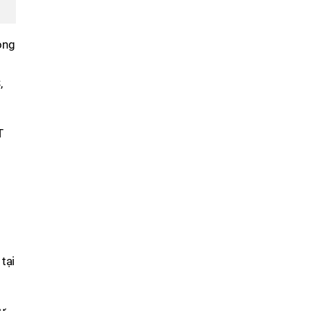
ong
,
T
tại
hư