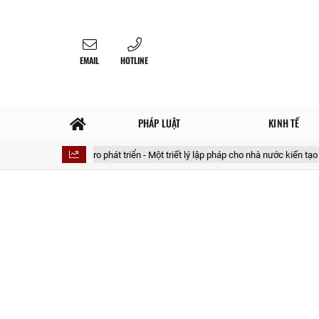
EMAIL
HOTLINE
PHÁP LUẬT
KINH TẾ
 sự hóa rủi ro phát triển - Một triết lý lập pháp cho nhà nước kiến tạo
2