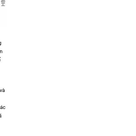
g
an
ể
và
các
ã