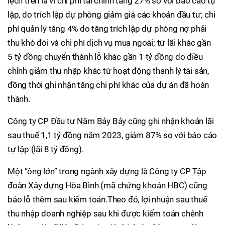
lệch trên là vì chi phí tài chính tăng 27% so với báo cáo tự
lập, do trích lập dự phòng giảm giá các khoản đầu tư; chi
phí quản lý tăng 4% do tăng trích lập dự phòng nợ phải
thu khó đòi và chi phí dịch vụ mua ngoài; từ lãi khác gần
5 tỷ đồng chuyển thành lỗ khác gần 1 tỷ đồng do điều
chỉnh giảm thu nhập khác từ hoạt động thanh lý tài sản,
đồng thời ghi nhận tăng chi phí khác của dự án đã hoàn
thành.
Công ty CP Đầu tư Năm Bảy Bảy cũng ghi nhận khoản lãi
sau thuế 1,1 tỷ đồng năm 2023, giảm 87% so với báo cáo
tự lập (lãi 8 tỷ đồng).
Một “ông lớn” trong ngành xây dựng là Công ty CP Tập
đoàn Xây dựng Hòa Bình (mã chứng khoán HBC) cũng
báo lỗ thêm sau kiểm toán.Theo đó, lợi nhuận sau thuế
thu nhập doanh nghiệp sau khi được kiểm toán chênh