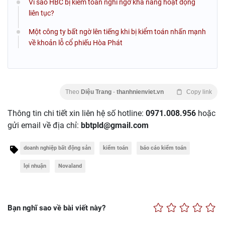
Vì sao HBC bị kiểm toán nghi ngờ khả năng hoạt động
liên tục?
Một công ty bất ngờ lên tiếng khi bị kiểm toán nhấn mạnh
về khoản lỗ cổ phiếu Hòa Phát
Theo
Diệu Trang
-
thanhnienviet.vn
Copy link
Thông tin chi tiết xin liên hệ số hotline:
0971.008.956
hoặc
gửi email về địa chỉ:
bbtpld@gmail.com
doanh nghiệp bất động sản
kiểm toán
báo cáo kiểm toán
lợi nhuận
Novaland
Bạn nghĩ sao về bài viết này?