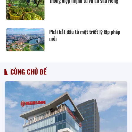
Thông điệp mạnh từ vụ án sầu riêng
Phải bắt đầu từ một triết lý lập pháp
mới
CÙNG CHỦ ĐỀ