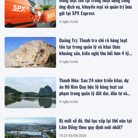
ứng dịch vụ, khuyến mại và quản trị bưu
gửi tại SPX Express
3 ngày trước
Quảng Trị: Thanh tra chỉ rõ hàng loạt
tồn tại trong quản lý và khai thác
khoáng sản, kiến nghị thu hồi hơn 4 tỷ
đồng
3 ngày trước
Thanh Hóa: Sau 24 năm triển khai, dự
án Hồ Kim Quy bộc lộ hàng loạt sai
phạm trong quản lý đất đai, đầu tư và
quy hoạch
3 ngày trước
Bị mất sổ đỏ, thủ tục cấp lại thế nào tại
Lâm Đồng theo quy định mới nhất?
10:23 03/08/2026