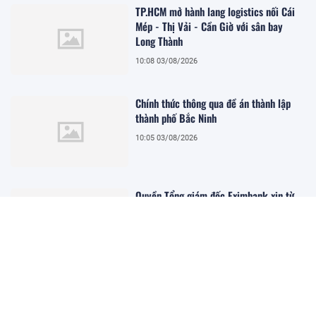
TP.HCM mở hành lang logistics nối Cái
Mép - Thị Vải - Cần Giờ với sân bay
Long Thành
10:08 03/08/2026
Chính thức thông qua đề án thành lập
thành phố Bắc Ninh
10:05 03/08/2026
Quyền Tổng giám đốc Eximbank xin từ
nhiệm
10:02 03/08/2026
Vietcombank lãi hơn 24.000 tỷ đồng
sau 6 tháng, nợ xấu tăng nhẹ