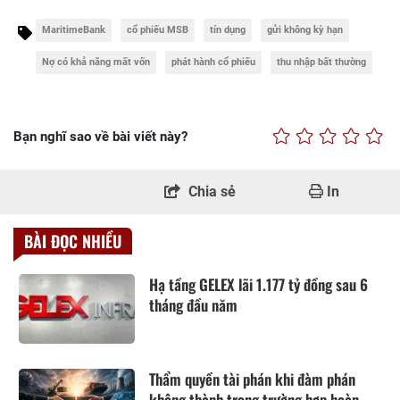
MaritimeBank
cổ phiếu MSB
tín dụng
gửi không kỳ hạn
Nợ có khả năng mất vốn
phát hành cổ phiếu
thu nhập bất thường
Bạn nghĩ sao về bài viết này?
Chia sẻ
In
BÀI ĐỌC NHIỀU
Hạ tầng GELEX lãi 1.177 tỷ đồng sau 6
tháng đầu năm
Thẩm quyền tài phán khi đàm phán
không thành trong trường hợp hoàn