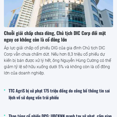
Chuỗi giải chấp chưa dừng, Chủ tịch DIC Corp đối mặt
nguy cơ không còn là cổ đông lớn
Áp lực giải chấp cổ phiếu DIG của gia đình Chủ tịch DIC
Corp vẫn chưa chấm dứt. Nếu hơn 8,3 triệu cổ phiếu dự
kiến bị bán được xử lý hết, ông Nguyễn Hùng Cường có thể
giảm tỷ lệ sở hữu xuống dưới 5% và không còn là cổ đông
lớn của doanh nghiệp.
TTC AgriS bị xử phạt 175 triệu đồng do công bố thông tin sai
lệch về sử dụng vốn trái phiếu
Thao túng cổ phiếu DPG: UBCKNN mạnh tay xử phạt, cấm giao