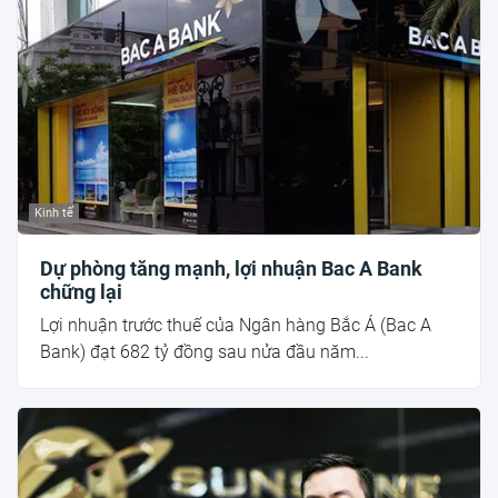
Kinh tế
Dự phòng tăng mạnh, lợi nhuận Bac A Bank
chững lại
Lợi nhuận trước thuế của Ngân hàng Bắc Á (Bac A
Bank) đạt 682 tỷ đồng sau nửa đầu năm...