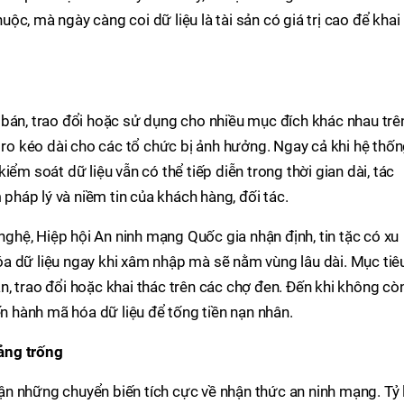
huộc, mà ngày càng coi dữ liệu là tài sản có giá trị cao để khai
 bán, trao đổi hoặc sử dụng cho nhiều mục đích khác nhau trê
i ro kéo dài cho các tổ chức bị ảnh hưởng. Ngay cả khi hệ thố
iểm soát dữ liệu vẫn có thể tiếp diễn trong thời gian dài, tác
 pháp lý và niềm tin của khách hàng, đối tác.
hệ, Hiệp hội An ninh mạng Quốc gia nhận định, tin tặc có xu
a dữ liệu ngay khi xâm nhập mà sẽ nằm vùng lâu dài. Mục tiê
, trao đổi hoặc khai thác trên các chợ đen. Đến khi không cò
ến hành mã hóa dữ liệu để tống tiền nạn nhân.
ảng trống
n những chuyển biến tích cực về nhận thức an ninh mạng. Tỷ 