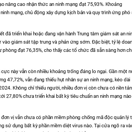
tạo nâng cao nhận thức an ninh mạng đạt 75,93%. Khoảng
 ninh mạng, chủ động xây dựng kịch bản và quy trình ứng phó
ết đã triển khai hoặc đang vận hành Trung tâm giám sát an ni
vào giám sát tập trung và phản ứng sớm. Đặc biệt, tỷ lệ doa
dự phòng đạt 76,35%, cho thấy các tổ chức đã sẵn sàng hơn c
h cực này vẫn còn nhiều khoảng trống đáng lo ngại. Gần một 
ng 47,72%, vẫn đang thiếu hụt nhân sự an ninh mạng, kéo dài
024. Không chỉ thiếu người, nhiều đơn vị còn chưa có nền tả
 tới 27,80% chưa triển khai bất kỳ tiêu chuẩn an ninh mạng nào
ố đơn vị vẫn chưa có phần mềm phòng chống mã độc quản lý 
ng sử dụng bất kỳ phần mềm diệt virus nào. Tại cửa ngõ ra và