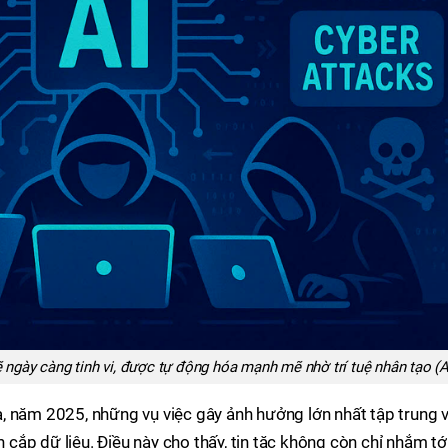
gày càng tinh vi, được tự động hóa mạnh mẽ nhờ trí tuệ nhân tạo (A
, năm 2025, những vụ việc gây ảnh hưởng lớn nhất tập trung 
ắp dữ liệu. Điều này cho thấy, tin tặc không còn chỉ nhắm tớ