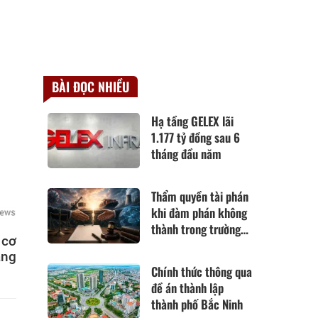
BÀI ĐỌC NHIỀU
Hạ tầng GELEX lãi
1.177 tỷ đồng sau 6
tháng đầu năm
Thẩm quyền tài phán
khi đàm phán không
thành trong trường
 cơ
hợp hoàn cảnh thay
ảng
đổi cơ bản theo Điều
Chính thức thông qua
420 Bộ luật Dân sự
đề án thành lập
năm 2015
thành phố Bắc Ninh