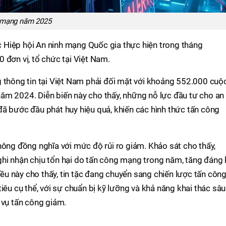
g mạng năm 2025
Hiệp hội An ninh mạng Quốc gia thực hiện trong tháng
 đơn vị, tổ chức tại Việt Nam.
g thông tin tại Việt Nam phải đối mặt với khoảng 552.000 cuộ
ăm 2024. Diễn biến này cho thấy, những nỗ lực đầu tư cho an
ã bước đầu phát huy hiệu quả, khiến các hình thức tấn công
hông đồng nghĩa với mức độ rủi ro giảm. Khảo sát cho thấy,
hi nhận chịu tổn hại do tấn công mạng trong năm, tăng đáng 
u này cho thấy, tin tặc đang chuyển sang chiến lược tấn côn
iêu cụ thể, với sự chuẩn bị kỹ lưỡng và khả năng khai thác sâu
 vụ tấn công giảm.