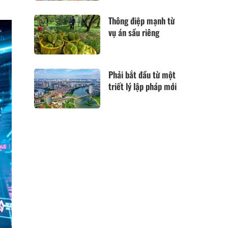
Thông điệp mạnh từ
vụ án sầu riêng
Phải bắt đầu từ một
triết lý lập pháp mới