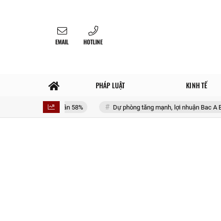
EMAIL
HOTLINE
PHÁP LUẬT
KINH TẾ
 ký tăng gần 58%
Dự phòng tăng mạnh, lợi nhuận Bac A Bank chững lại