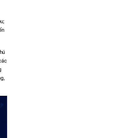
u;
ển
chú
các
g
ng,