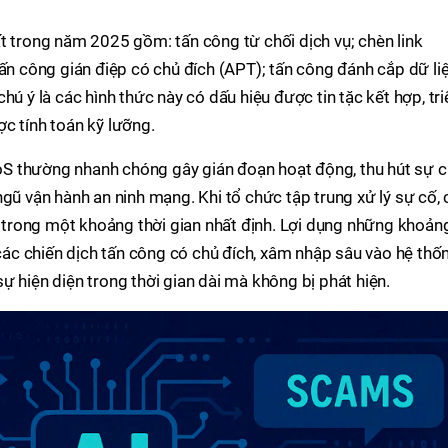
t trong năm 2025 gồm: tấn công từ chối dịch vụ; chèn link
tấn công gián điệp có chủ đích (APT); tấn công đánh cắp dữ liệ
hú ý là các hình thức này có dấu hiệu được tin tặc kết hợp, tri
c tính toán kỹ lưỡng.
S thường nhanh chóng gây gián đoạn hoạt động, thu hút sự 
ngũ vận hành an ninh mạng. Khi tổ chức tập trung xử lý sự cố, 
là trong một khoảng thời gian nhất định. Lợi dụng những khoản
 các chiến dịch tấn công có chủ đích, xâm nhập sâu vào hệ thố
ự hiện diện trong thời gian dài mà không bị phát hiện.