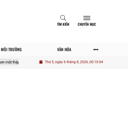
TÌM KIẾM
CHUYÊN MỤC
MÔI TRƯỜNG
VĂN HÓA
ỷ "đắp chiếu"
Sunshine Group ghi nhận lợi nhuận Quý II tăng hơn 10.9
Thứ 5, ngày 6 tháng 8, 2026, 00:10:05