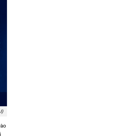
I)
vào
i