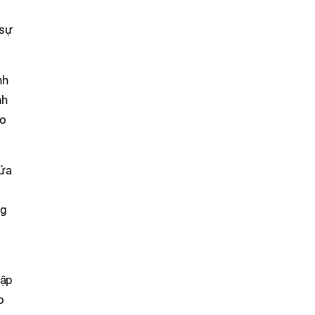
 sự
nh
nh
ho
nửa
ng
tập
o