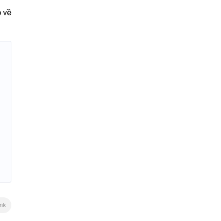
p về
ink