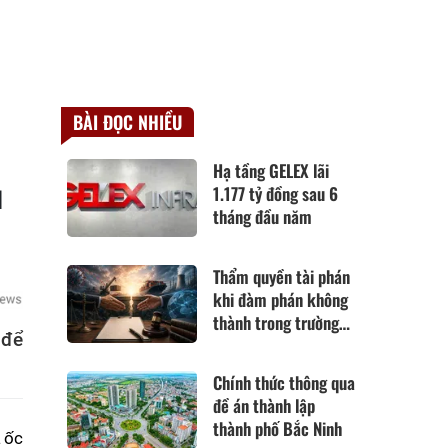
BÀI ĐỌC NHIỀU
Hạ tầng GELEX lãi
u
1.177 tỷ đồng sau 6
tháng đầu năm
Thẩm quyền tài phán
khi đàm phán không
thành trong trường
 để
hợp hoàn cảnh thay
đổi cơ bản theo Điều
Chính thức thông qua
420 Bộ luật Dân sự
đề án thành lập
năm 2015
thành phố Bắc Ninh
a ốc