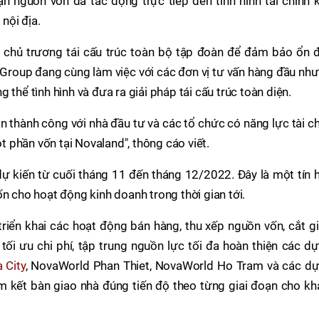
ận nguồn vốn đã tác động trực tiếp đến tình hình tài chính 
nội địa.
chủ trương tái cấu trúc toàn bộ tập đoàn để đảm bảo ổn đ
Group đang cùng làm việc với các đơn vị tư vấn hàng đầu nh
 thể tình hình và đưa ra giải pháp tái cấu trúc toàn diện.
 thành công với nhà đầu tư và các tổ chức có năng lực tài c
 phần vốn tại Novaland", thông cáo viết.
ự kiến từ cuối tháng 11 đến tháng 12/2022. Đây là một tín 
n cho hoạt động kinh doanh trong thời gian tới.
triển khai các hoạt động bán hàng, thu xếp nguồn vốn, cắt 
tối ưu chi phí, tập trung nguồn lực tối đa hoàn thiện các d
 City
, NovaWorld Phan Thiet, NovaWorld Ho Tram và các dự
 kết bàn giao nhà đúng tiến độ theo từng giai đoạn cho kh