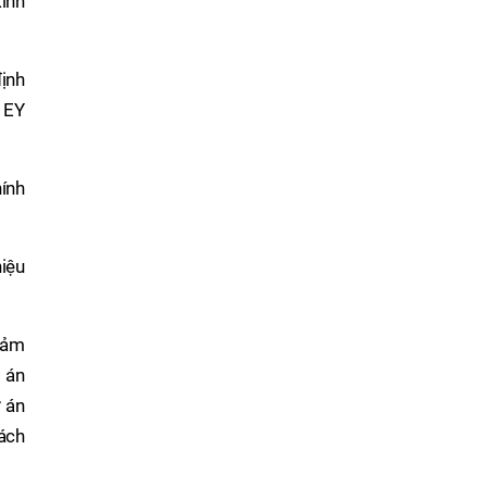
kinh
ịnh
ư EY
hính
hiệu
giảm
ự án
 án
ách