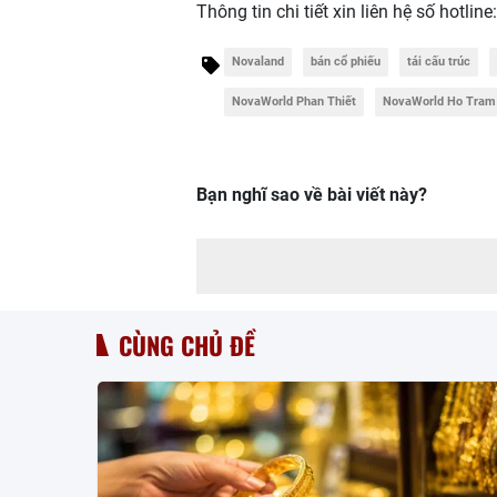
Thông tin chi tiết xin liên hệ số hotline
Novaland
bán cổ phiếu
tái cấu trúc
NovaWorld Phan Thiết
NovaWorld Ho Tram
Bạn nghĩ sao về bài viết này?
CÙNG CHỦ ĐỀ