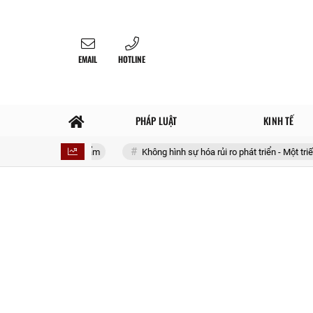
EMAIL
HOTLINE
PHÁP LUẬT
KINH TẾ
 4 sản phẩm
Không hình sự hóa rủi ro phát triển - Một triết lý lập pháp