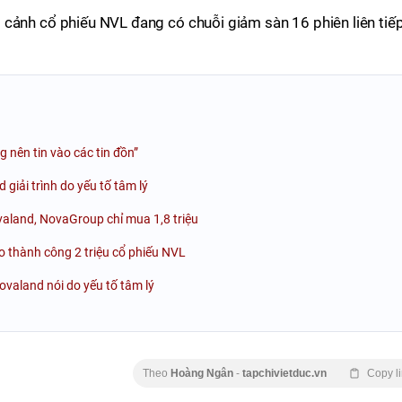
ối cảnh cổ phiếu NVL đang có chuỗi giảm sàn 16 phiên liên tiế
 nên tin vào các tin đồn”
giải trình do yếu tố tâm lý
valand, NovaGroup chỉ mua 1,8 triệu
 thành công 2 triệu cổ phiếu NVL
Novaland nói do yếu tố tâm lý
Theo
Hoàng Ngân
-
tapchivietduc.vn
Copy l