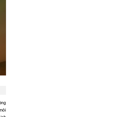
động
môi