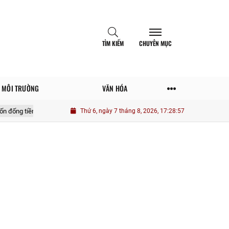
TÌM KIẾM
CHUYÊN MỤC
MÔI TRƯỜNG
VĂN HÓA
Một số yếu tố tác động nâng cao vai trò thanh niên quân đội trong phát 
Thứ 6, ngày 7 tháng 8, 2026, 17:28:59