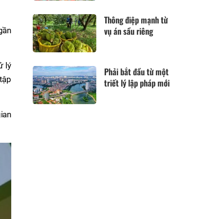
Thông điệp mạnh từ
vụ án sầu riêng
gần
 lý
Phải bắt đầu từ một
 tập
triết lý lập pháp mới
gian