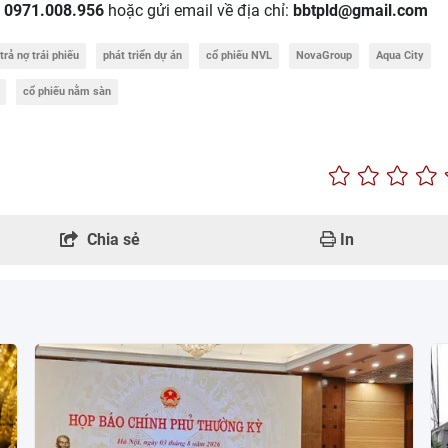
:
0971.008.956
hoặc gửi email về địa chỉ:
bbtpld@gmail.com
trả nợ trái phiếu
phát triển dự án
cổ phiếu NVL
NovaGroup
Aqua City
cổ phiếu nằm sàn
Chia sẻ
In