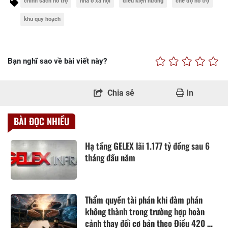
chính sách hỗ trợ
nhà ở xã hội
điều kiện hưởng
chế độ hỗ trợ
khu quy hoạch
Bạn nghĩ sao về bài viết này?
Chia sẻ
In
BÀI ĐỌC NHIỀU
Hạ tầng GELEX lãi 1.177 tỷ đồng sau 6
tháng đầu năm
Thẩm quyền tài phán khi đàm phán
không thành trong trường hợp hoàn
cảnh thay đổi cơ bản theo Điều 420 Bộ