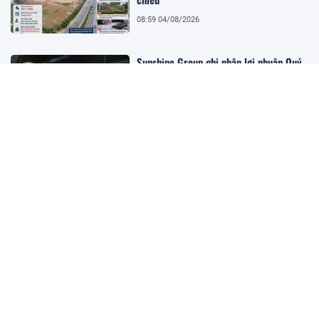
08:59 04/08/2026
Sunshine Group ghi nhận lợi nhuận Quý
II tăng hơn 10.900% nhờ bàn giao các
dự án trọng điểm
08:55 04/08/2026
Hàng loạt tồn tại trong hoạt động cung
ứng dịch vụ, khuyến mại và quản trị bưu
gửi tại SPX Express
08:54 04/08/2026
Quảng Trị: Thanh tra chỉ rõ hàng loạt
tồn tại trong quản lý và khai thác
khoáng sản, kiến nghị thu hồi hơn 4 tỷ
đồng
08:53 04/08/2026