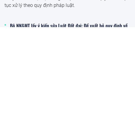
tục xử lý theo quy định pháp luật.
Bộ NN&MT lấy ý kiến sửa Luật Đất đai: Đề xuất bỏ quy định về
giá đất cụ thể
Gia Lai: Hàng loạt bất cập trong quản lý khoáng sản, kiến nghị
truy thu hơn 9,6 tỷ đồng
Tăng cường thanh tra, kiểm tra và chấn chỉnh các vi phạm
trong lĩnh vực khoáng sản
106 triệu thửa đất được xác thực sẽ có ý nghĩa gì với người
dân?