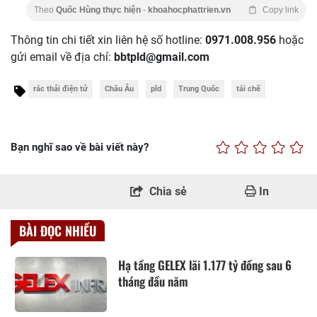
Theo
Quốc Hùng thực hiện
-
khoahocphattrien.vn
Copy link
Thông tin chi tiết xin liên hệ số hotline:
0971.008.956
hoặc
gửi email về địa chỉ:
bbtpld@gmail.com
rác thải điện tử
Châu Âu
pld
Trung Quốc
tái chế
Bạn nghĩ sao về bài viết này?
Chia sẻ
In
BÀI ĐỌC NHIỀU
Hạ tầng GELEX lãi 1.177 tỷ đồng sau 6
tháng đầu năm