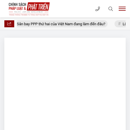
Sân bay PPP thứ hai của Việt Nam đang làm đến đâu?
Lộ diện c