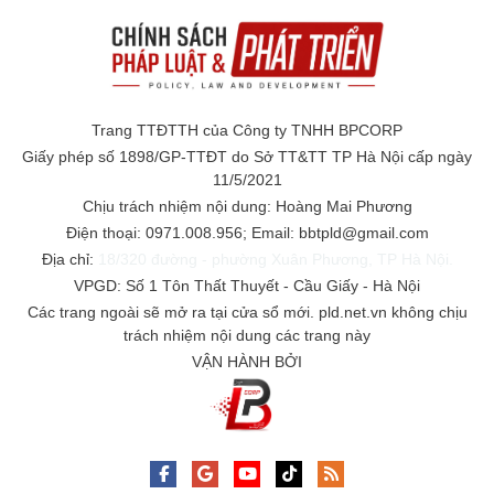
Trang TTĐTTH của Công ty TNHH BPCORP
Giấy phép số 1898/GP-TTĐT do Sở TT&TT TP Hà Nội cấp ngày
11/5/2021
Chịu trách nhiệm nội dung: Hoàng Mai Phương
Điện thoại: 0971.008.956; Email: bbtpld@gmail.com
Địa chỉ:
18/320 đường - phường Xuân Phương, TP Hà Nội.
VPGD: Số 1 Tôn Thất Thuyết - Cầu Giấy - Hà Nội
Các trang ngoài sẽ mở ra tại cửa sổ mới. pld.net.vn không chịu
trách nhiệm nội dung các trang này
VẬN HÀNH BỞI