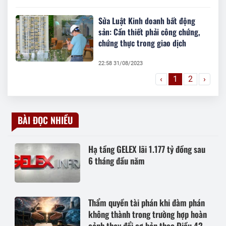
Sửa Luật Kinh doanh bất động
sản: Cần thiết phải công chứng,
chứng thực trong giao dịch
22:58 31/08/2023
‹
1
2
›
BÀI ĐỌC NHIỀU
Hạ tầng GELEX lãi 1.177 tỷ đồng sau
6 tháng đầu năm
Thẩm quyền tài phán khi đàm phán
không thành trong trường hợp hoàn
cảnh thay đổi cơ bản theo Điều 420