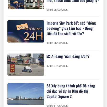
mới, thách thức cảnh báo pháp lý?
09:08 28/03/2026
Imperia Sky Park bất ngờ “đóng
booking” giữa tâm bão - Dòng
tiền đã thu sẽ đi về đâu?
13:02 26/03/2026
Ai đang "nắm đằng lưỡi"?
17:07 24/03/2026
Sở Xây dựng thành phố Đà Nẵng
chỉ đạo về dự án Khu đô thị
Capital Square 2
09:09 11/06/2025