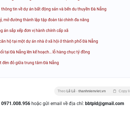
thông tin về dự án bất động sản và bến du thuyền Đà Nẵng
ỷ, mở đường thành lập tập đoàn tài chính đa năng
 án sắp xếp đơn vị hành chính cấp xã
căn hộ tại một dự án nhà ở xã hội ở thành phố Đà Nẵng
i tại Đà Nẵng lên kế hoạch… lỗ hàng chục tỷ đồng
ợt đèn đỏ giữa trung tâm Đà Nẵng
Theo
Lê Lê
-
thanhnienviet.vn
Copy l
:
0971.008.956
hoặc gửi email về địa chỉ:
bbtpld@gmail.com