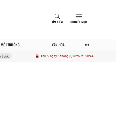
TÌM KIẾM
CHUYÊN MỤC
MÔI TRƯỜNG
VĂN HÓA
5 lời khuyên tài chính ai cũng từng nghe nhưng không phải lúc nào cũng đú
Thứ 5, ngày 6 tháng 8, 2026, 21:28:46