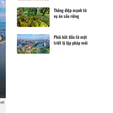
Thông điệp mạnh từ
vụ án sầu riêng
Phải bắt đầu từ một
triết lý lập pháp mới
ành