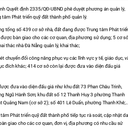
nh Quyết định 2335/QĐ-UBND phê duyệt phương án quản lý,
 tâm Phát triển quỹ đất thành phố quản lý.
g tổng số 439 cơ sở nhà, đất đang được Trung tâm Phát triể
ở được bàn giao cho các cơ quan, địa phương sử dụng; 5 cơ s
ai thác nhà Đà Nẵng quản lý, khai thác;
 chuyển đổi công năng phục vụ các lĩnh vực y tế, giáo dục, v
c đích khác; 414 cơ sở còn lại được đưa vào diện đấu giá
được đưa vào diện đấu giá như khu đất 73 Phan Châu Trinh,
ng Ngũ Hành Sơn; khu đất số 12 Thanh Huy 3 phường Thanh
ật Quảng Nam (cơ sở 2); số 401 Lê Duẩn, phường Thanh Khê;..
m Phát triển quỹ đất thành phố tiếp tục rà soát, cập nhật d
bàn giao cho các cơ quan, đơn vị, địa phương có nhu cầu sử