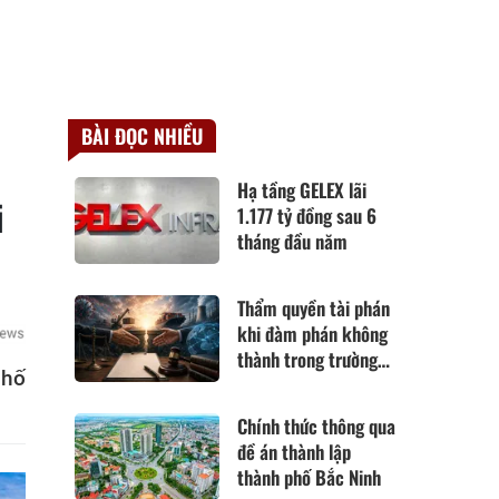
BÀI ĐỌC NHIỀU
Hạ tầng GELEX lãi
i
1.177 tỷ đồng sau 6
tháng đầu năm
Thẩm quyền tài phán
khi đàm phán không
thành trong trường
phố
hợp hoàn cảnh thay
đổi cơ bản theo Điều
Chính thức thông qua
420 Bộ luật Dân sự
đề án thành lập
năm 2015
thành phố Bắc Ninh