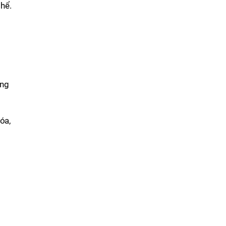
hể.
ơng
óa,