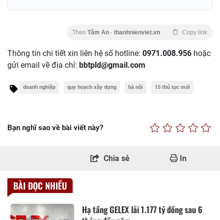
Theo
Tâm An
-
thanhnienviet.vn
Copy link
Thông tin chi tiết xin liên hệ số hotline:
0971.008.956
hoặc
gửi email về địa chỉ:
bbtpld@gmail.com
doanh nghiệp
quy hoạch xây dựng
hà nội
15 thủ tục mới
Bạn nghĩ sao về bài viết này?
Chia sẻ
In
BÀI ĐỌC NHIỀU
Hạ tầng GELEX lãi 1.177 tỷ đồng sau 6