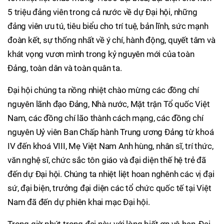
5 triệu đảng viên trong cả nước về dự Đại hội, những
đảng viên ưu tú, tiêu biểu cho trí tuệ, bản lĩnh, sức mạnh
đoàn kết, sự thống nhất về ý chí, hành động, quyết tâm và
khát vọng vươn mình trong kỷ nguyên mới của toàn
Đảng, toàn dân và toàn quân ta.
Đại hội chúng ta nồng nhiệt chào mừng các đồng chí
nguyên lãnh đạo Đảng, Nhà nước, Mặt trận Tổ quốc Việt
Nam, các đồng chí lão thành cách mạng, các đồng chí
nguyên Uỷ viên Ban Chấp hành Trung ương Đảng từ khoá
IV đến khoá VIII, Mẹ Việt Nam Anh hùng, nhân sĩ, trí thức,
văn nghệ sĩ, chức sắc tôn giáo và đại diện thế hệ trẻ đã
đến dự Đại hội. Chúng ta nhiệt liệt hoan nghênh các vị đại
sứ, đại biện, trưởng đại diện các tổ chức quốc tế tại Việt
Nam đã đến dự phiên khai mạc Đại hội.
Trong giờ phút trọng đại này, với lòng biết ơn vô hạn, Đại