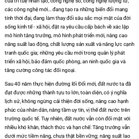
của trí tuệ nhân tạo, công nghệ số, công nghệ lượng tử,
các công nghệ mới… đang tạo ra những biến đổi mang
tính thời đại, đang làm thay đổi sâu sắc mọi mặt của đời
sống kinh tế - xã hội, đặt ra yêu cầu cấp bách về xác lập
mô hình tăng trưởng, mô hình phát triển mới, nâng cao
năng suất lao động, chất lượng sản xuất và năng lực cạnh
tranh quốc gia; những yêu cầu mới trong quản lý phát
triển xã hội, bảo đảm quốc phòng, an ninh quốc gia và
tăng cường công tác đối ngoại.
Sau 40 năm thực hiện đường lối Đổi mới, đất nước ta đã
đạt được những thành tựu to lớn, toàn diện, có ý nghĩa
lịch sử, không ngừng cải thiện đời sống, nâng cao hạnh
phúc của nhân dân, nâng tầm uy tín, vị thế đất nước trên
trường quốc tế. Tuy nhiên, đất nước vẫn còn đối mặt với
nhiều khó khăn, thách thức và hạn chế: Tăng trưởng vẫn
dưới mức tiềm năng, chưa thật bền vững; năng suất lao