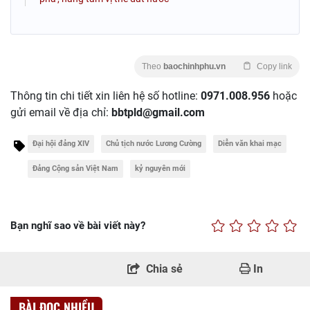
Theo
baochinhphu.vn
Copy link
Thông tin chi tiết xin liên hệ số hotline:
0971.008.956
hoặc
gửi email về địa chỉ:
bbtpld@gmail.com
Đại hội đảng XIV
Chủ tịch nước Lương Cường
Diễn văn khai mạc
Đảng Cộng sản Việt Nam
kỷ nguyên mới
Bạn nghĩ sao về bài viết này?
Chia sẻ
In
BÀI ĐỌC NHIỀU