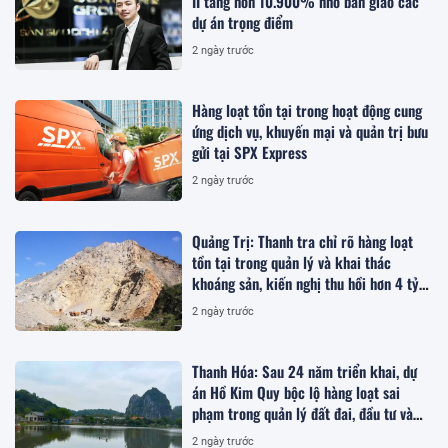
II tăng hơn 10.900% nhờ bàn giao các
dự án trọng điểm
2 ngày trước
Hàng loạt tồn tại trong hoạt động cung
ứng dịch vụ, khuyến mại và quản trị bưu
gửi tại SPX Express
2 ngày trước
Quảng Trị: Thanh tra chỉ rõ hàng loạt
tồn tại trong quản lý và khai thác
khoáng sản, kiến nghị thu hồi hơn 4 tỷ
đồng
2 ngày trước
Thanh Hóa: Sau 24 năm triển khai, dự
án Hồ Kim Quy bộc lộ hàng loạt sai
phạm trong quản lý đất đai, đầu tư và
quy hoạch
2 ngày trước