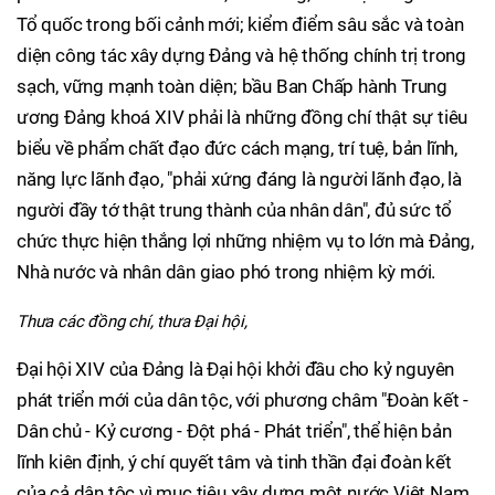
Tổ quốc trong bối cảnh mới; kiểm điểm sâu sắc và toàn
diện công tác xây dựng Đảng và hệ thống chính trị trong
sạch, vững mạnh toàn diện; bầu Ban Chấp hành Trung
ương Đảng khoá XIV phải là những đồng chí thật sự tiêu
biểu về phẩm chất đạo đức cách mạng, trí tuệ, bản lĩnh,
năng lực lãnh đạo, "phải xứng đáng là người lãnh đạo, là
người đầy tớ thật trung thành của nhân dân", đủ sức tổ
chức thực hiện thắng lợi những nhiệm vụ to lớn mà Đảng,
Nhà nước và nhân dân giao phó trong nhiệm kỳ mới.
Thưa các đồng chí, thưa Đại hội,
Đại hội XIV của Đảng là Đại hội khởi đầu cho kỷ nguyên
phát triển mới của dân tộc, với phương châm "Đoàn kết -
Dân chủ - Kỷ cương - Đột phá - Phát triển", thể hiện bản
lĩnh kiên định, ý chí quyết tâm và tinh thần đại đoàn kết
của cả dân tộc vì mục tiêu xây dựng một nước Việt Nam