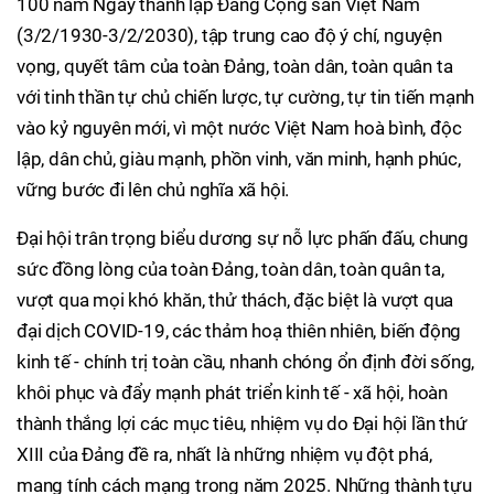
100 năm Ngày thành lập Đảng Cộng sản Việt Nam
(3/2/1930-3/2/2030), tập trung cao độ ý chí, nguyện
vọng, quyết tâm của toàn Đảng, toàn dân, toàn quân ta
với tinh thần tự chủ chiến lược, tự cường, tự tin tiến mạnh
vào kỷ nguyên mới, vì một nước Việt Nam hoà bình, độc
lập, dân chủ, giàu mạnh, phồn vinh, văn minh, hạnh phúc,
vững bước đi lên chủ nghĩa xã hội.
Đại hội trân trọng biểu dương sự nỗ lực phấn đấu, chung
sức đồng lòng của toàn Đảng, toàn dân, toàn quân ta,
vượt qua mọi khó khăn, thử thách, đặc biệt là vượt qua
đại dịch COVID-19, các thảm hoạ thiên nhiên, biến động
kinh tế - chính trị toàn cầu, nhanh chóng ổn định đời sống,
khôi phục và đẩy mạnh phát triển kinh tế - xã hội, hoàn
thành thắng lợi các mục tiêu, nhiệm vụ do Đại hội lần thứ
XIII của Đảng đề ra, nhất là những nhiệm vụ đột phá,
mang tính cách mạng trong năm 2025. Những thành tựu