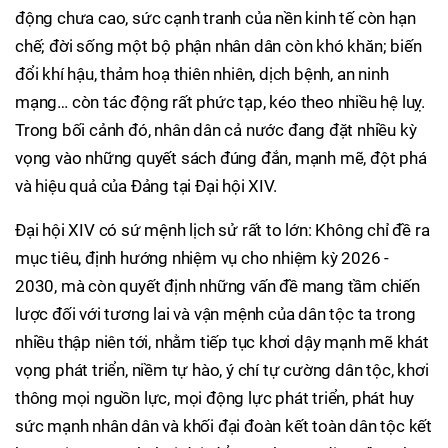
động chưa cao, sức cạnh tranh của nền kinh tế còn hạn
chế; đời sống một bộ phận nhân dân còn khó khăn; biến
đổi khí hậu, thảm hoạ thiên nhiên, dịch bệnh, an ninh
mạng… còn tác động rất phức tạp, kéo theo nhiều hệ luỵ.
Trong bối cảnh đó, nhân dân cả nước đang đặt nhiều kỳ
vọng vào những quyết sách đúng đắn, mạnh mẽ, đột phá
và hiệu quả của Đảng tại Đại hội XIV.
Đại hội XIV có sứ mệnh lịch sử rất to lớn: Không chỉ đề ra
mục tiêu, định hướng nhiệm vụ cho nhiệm kỳ 2026 -
2030, mà còn quyết định những vấn đề mang tầm chiến
lược đối với tương lai và vận mệnh của dân tộc ta trong
nhiều thập niên tới, nhằm tiếp tục khơi dậy mạnh mẽ khát
vọng phát triển, niềm tự hào, ý chí tự cường dân tộc, khơi
thông mọi nguồn lực, mọi động lực phát triển, phát huy
sức mạnh nhân dân và khối đại đoàn kết toàn dân tộc kết