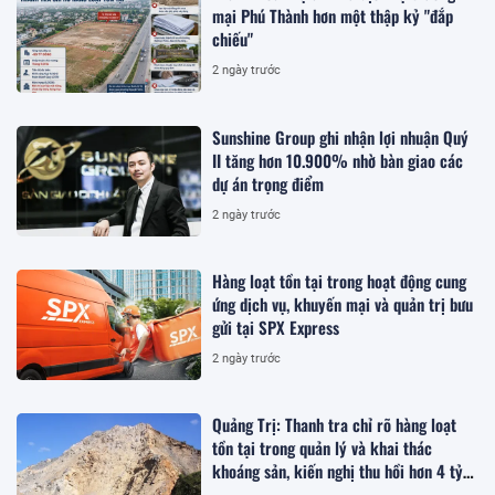
mại Phú Thành hơn một thập kỷ "đắp
chiếu"
2 ngày trước
Sunshine Group ghi nhận lợi nhuận Quý
II tăng hơn 10.900% nhờ bàn giao các
dự án trọng điểm
2 ngày trước
Hàng loạt tồn tại trong hoạt động cung
ứng dịch vụ, khuyến mại và quản trị bưu
gửi tại SPX Express
2 ngày trước
Quảng Trị: Thanh tra chỉ rõ hàng loạt
tồn tại trong quản lý và khai thác
khoáng sản, kiến nghị thu hồi hơn 4 tỷ
đồng