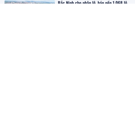
Bắc Ninh cho phân lô, bán nền 1.068 lô
đất tại dự án hơn 1.000 tỷ đồng
3 ngày trước
Hướng dẫn chi tiết thủ tục khai thuế
TNCN từ thu nhập chuyển nhượng bất
động sản
3 ngày trước
TP.HCM mở hành lang logistics nối Cái
Mép - Thị Vải - Cần Giờ với sân bay
Long Thành
3 ngày trước
Chính thức thông qua đề án thành lập
thành phố Bắc Ninh