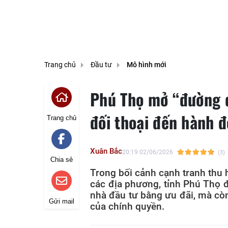
Trang chủ
Đầu tư
Mô hình mới
Phú Thọ mở “đường d
đối thoại đến hành 
Trang chủ
Xuân Bắc
20:19 02/06/2026
(3)
Chia sẻ
Trong bối cảnh cạnh tranh thu 
các địa phương, tỉnh Phú Thọ đ
nhà đầu tư bằng ưu đãi, mà cò
Gửi mail
của chính quyền.