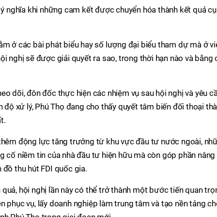
ó ý nghĩa khi những cam kết được chuyển hóa thành kết quả cụ
ằm ở các bài phát biểu hay số lượng đại biểu tham dự mà ở vi
ội nghị sẽ được giải quyết ra sao, trong thời hạn nào và bằng 
eo dõi, đôn đốc thực hiện các nhiệm vụ sau hội nghị và yêu c
n độ xử lý, Phú Thọ đang cho thấy quyết tâm biến đối thoại th
t.
 thêm động lực tăng trưởng từ khu vực đầu tư nước ngoài, nh
ng cố niềm tin của nhà đầu tư hiện hữu mà còn góp phần nâng
 đồ thu hút FDI quốc gia.
quả, hội nghị lần này có thể trở thành một bước tiến quan trọ
n phục vụ, lấy doanh nghiệp làm trung tâm và tạo nền tảng c