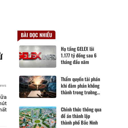
BÀI ĐỌC NHIỀU
Hạ tầng GELEX lãi
ừ
1.177 tỷ đồng sau 6
tháng đầu năm
Thẩm quyền tài phán
khi đàm phán không
thành trong trường
iữa
hợp hoàn cảnh thay
hút
đổi cơ bản theo Điều
Chính thức thông qua
hất
420 Bộ luật Dân sự
đề án thành lập
năm 2015
thành phố Bắc Ninh