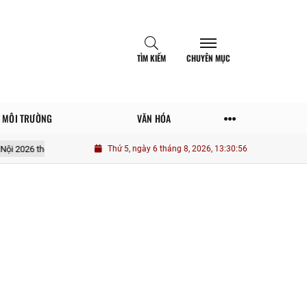
TÌM KIẾM
CHUYÊN MỤC
MÔI TRƯỜNG
VĂN HÓA
ế nào theo quy định mới nhất?
Thứ 5, ngày 6 tháng 8, 2026, 13:30:57
Người sống an tâm về tiền bạc thường đ