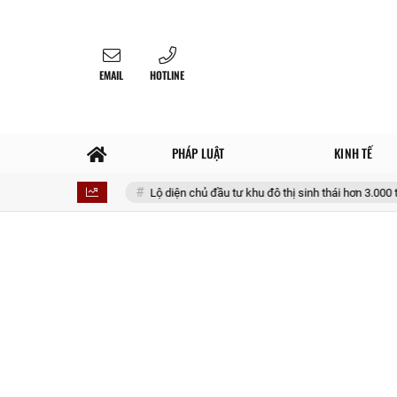
EMAIL
HOTLINE
PHÁP LUẬT
KINH TẾ
ến đâu?
Lộ diện chủ đầu tư khu đô thị sinh thái hơn 3.000 tỷ đồng rộng