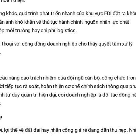
 hoàn thiện.
ng khác, quá trình phát triển nhanh của khu vực FDI đặt ra kh
ản ánh khó khăn về thủ tục hành chính, nguồn nhân lực chất
p môi trường hay chi phí logistics.
đối thoại với cộng đồng doanh nghiệp cho thấy quyết tâm xử lý
.
cầu nâng cao trách nhiệm của đội ngũ cán bộ, công chức tro
hời tiếp tục rà soát, hoàn thiện cơ chế chính sách thông qua p
h tư duy quản trị hiện đại, coi doanh nghiệp là đối tác đồng h
.
vụ
, lợi thế về đất đai hay nhân công giá rẻ đang dần thu hẹp. Nh