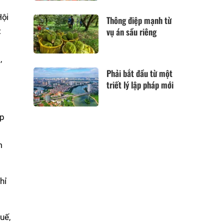
Hội
Thông điệp mạnh từ
vụ án sầu riêng
:
,
Phải bắt đầu từ một
triết lý lập pháp mới
ặp
m
hỉ
uế,