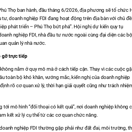
hú Thọ ban hành, đầu tháng 6/2026, địa phương sẽ tổ chức 
u tư, doanh nghiệp FDI đang hoạt động trên địa bàn với chủ đề
p phát triển – Phú Thọ bứt phá”. Hội nghị dự kiến quy tụ
doanh nghiệp FDI, nhà đầu tư nước ngoài cùng đại diện các bộ
uan quản lý nhà nước.
 gỡ trực tiếp
y không nằm ở quy mô mà ở cách tiếp cận. Thay vì các cuộc g
cầu toàn bộ khó khăn, vướng mắc, kiến nghị của doanh nghiệp
 định rõ cơ quan xử lý, thời hạn giải quyết cũng như trách nhiệ
tới mô hình “đối thoại có kết quả”, nơi doanh nghiệp không c
 kết xử lý cụ thể từ các cơ quan chức năng.
oanh nghiệp FDI thường gặp phải như đất đai, môi trường, th