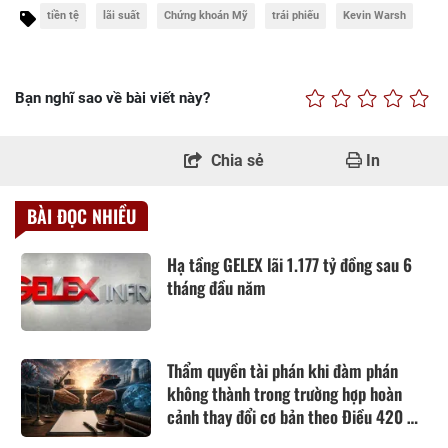
tiền tệ
lãi suất
Chứng khoán Mỹ
trái phiếu
Kevin Warsh
Bạn nghĩ sao về bài viết này?
Chia sẻ
In
BÀI ĐỌC NHIỀU
Hạ tầng GELEX lãi 1.177 tỷ đồng sau 6
tháng đầu năm
Thẩm quyền tài phán khi đàm phán
không thành trong trường hợp hoàn
cảnh thay đổi cơ bản theo Điều 420 Bộ
luật Dân sự năm 2015