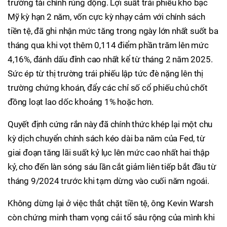
trường tài chính rúng động. Lợi suất trái phiếu kho bạc
Mỹ kỳ hạn 2 năm, vốn cực kỳ nhạy cảm với chính sách
tiền tệ, đã ghi nhận mức tăng trong ngày lớn nhất suốt ba
tháng qua khi vọt thêm 0,114 điểm phần trăm lên mức
4,16%, đánh dấu đỉnh cao nhất kể từ tháng 2 năm 2025.
Sức ép từ thị trường trái phiếu lập tức đè nặng lên thị
trường chứng khoán, đẩy các chỉ số cổ phiếu chủ chốt
đồng loạt lao dốc khoảng 1% hoặc hơn.
Quyết định cứng rắn này đã chính thức khép lại một chu
kỳ dịch chuyển chính sách kéo dài ba năm của Fed, từ
giai đoạn tăng lãi suất kỷ lục lên mức cao nhất hai thập
kỷ, cho đến làn sóng sáu lần cắt giảm liên tiếp bắt đầu từ
tháng 9/2024 trước khi tạm dừng vào cuối năm ngoái.
Không dừng lại ở việc thắt chặt tiền tệ, ông Kevin Warsh
còn chứng minh tham vọng cải tổ sâu rộng của mình khi