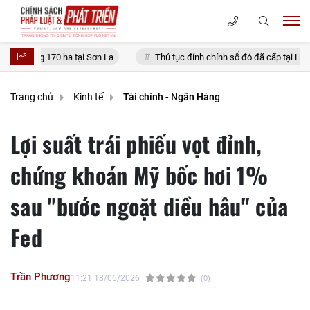
a tại Sơn La
Thủ tục đính chính sổ đỏ đã cấp tại Hà Nội 2026 thế nào 
Trang chủ
Kinh tế
Tài chính - Ngân Hàng
Lợi suất trái phiếu vọt đỉnh,
chứng khoán Mỹ bốc hơi 1%
sau "bước ngoặt diều hâu" của
Fed
Trần Phương
11:21 18/06/2026
(0)