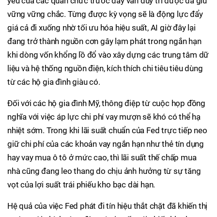
yếu của các quan chức trước đây vẫn duy trì được đà giữ
vững vững chắc. Từng được kỳ vọng sẽ là động lực đẩy
giá cả đi xuống nhờ tối ưu hóa hiệu suất, AI giờ đây lại
đang trở thành nguồn cơn gây lạm phát trong ngắn hạn
khi dòng vốn khổng lồ đổ vào xây dựng các trung tâm dữ
liệu và hệ thống nguồn điện, kích thích chi tiêu tiêu dùng
từ các hộ gia đình giàu có.
Đối với các hộ gia đình Mỹ, thông điệp từ cuộc họp đồng
nghĩa với việc áp lực chi phí vay mượn sẽ khó có thể hạ
nhiệt sớm. Trong khi lãi suất chuẩn của Fed trực tiếp neo
giữ chi phí của các khoản vay ngắn hạn như thẻ tín dụng
hay vay mua ô tô ở mức cao, thì lãi suất thế chấp mua
nhà cũng đang leo thang do chịu ảnh hưởng từ sự tăng
vọt của lợi suất trái phiếu kho bạc dài hạn.
Hệ quả của việc Fed phát đi tín hiệu thắt chặt đã khiến thị