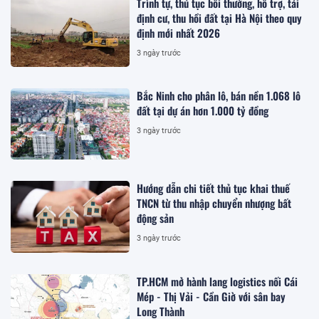
Trình tự, thủ tục bồi thường, hỗ trợ, tái
định cư, thu hồi đất tại Hà Nội theo quy
định mới nhất 2026
3 ngày trước
Bắc Ninh cho phân lô, bán nền 1.068 lô
đất tại dự án hơn 1.000 tỷ đồng
3 ngày trước
Hướng dẫn chi tiết thủ tục khai thuế
TNCN từ thu nhập chuyển nhượng bất
động sản
3 ngày trước
TP.HCM mở hành lang logistics nối Cái
Mép - Thị Vải - Cần Giờ với sân bay
Long Thành