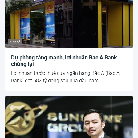
Kinh tế
Dự phòng tăng mạnh, lợi nhuận Bac A Bank
chững lại
Lợi nhuận trước thuế của Ngân hàng Bắc Á (Bac A
Bank) đạt 682 tỷ đồng sau nửa đầu năm...