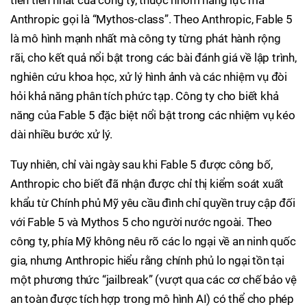
tiên tiến nhất của công ty, thuộc nhóm năng lực mà
Anthropic gọi là “Mythos-class”. Theo Anthropic, Fable 5
là mô hình mạnh nhất mà công ty từng phát hành rộng
rãi, cho kết quả nổi bật trong các bài đánh giá về lập trình,
nghiên cứu khoa học, xử lý hình ảnh và các nhiệm vụ đòi
hỏi khả năng phân tích phức tạp. Công ty cho biết khả
năng của Fable 5 đặc biệt nổi bật trong các nhiệm vụ kéo
dài nhiều bước xử lý.
Tuy nhiên, chỉ vài ngày sau khi Fable 5 được công bố,
Anthropic cho biết đã nhận được chỉ thị kiểm soát xuất
khẩu từ Chính phủ Mỹ yêu cầu đình chỉ quyền truy cập đối
với Fable 5 và Mythos 5 cho người nước ngoài. Theo
công ty, phía Mỹ không nêu rõ các lo ngại về an ninh quốc
gia, nhưng Anthropic hiểu rằng chính phủ lo ngại tồn tại
một phương thức “jailbreak” (vượt qua các cơ chế bảo vệ
an toàn được tích hợp trong mô hình AI) có thể cho phép