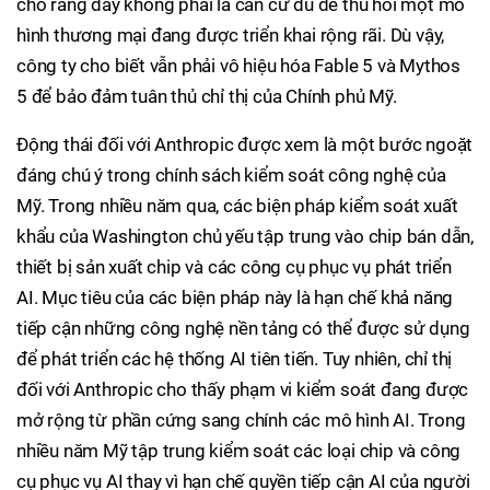
cho rằng đây không phải là căn cứ đủ để thu hồi một mô
hình thương mại đang được triển khai rộng rãi. Dù vậy,
công ty cho biết vẫn phải vô hiệu hóa Fable 5 và Mythos
5 để bảo đảm tuân thủ chỉ thị của Chính phủ Mỹ.
Động thái đối với Anthropic được xem là một bước ngoặt
đáng chú ý trong chính sách kiểm soát công nghệ của
Mỹ. Trong nhiều năm qua, các biện pháp kiểm soát xuất
khẩu của Washington chủ yếu tập trung vào chip bán dẫn,
thiết bị sản xuất chip và các công cụ phục vụ phát triển
AI. Mục tiêu của các biện pháp này là hạn chế khả năng
tiếp cận những công nghệ nền tảng có thể được sử dụng
để phát triển các hệ thống AI tiên tiến. Tuy nhiên, chỉ thị
đối với Anthropic cho thấy phạm vi kiểm soát đang được
mở rộng từ phần cứng sang chính các mô hình AI. Trong
nhiều năm Mỹ tập trung kiểm soát các loại chip và công
cụ phục vụ AI thay vì hạn chế quyền tiếp cận AI của người