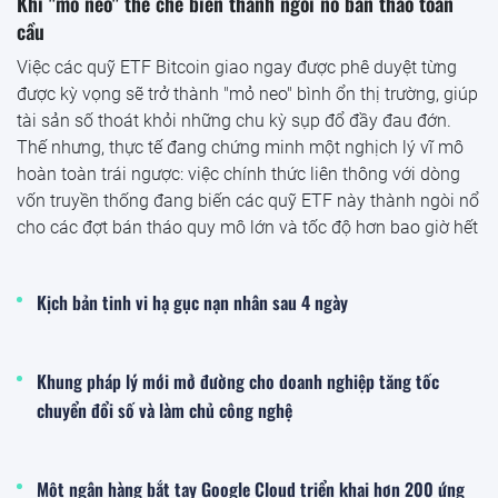
Khi "mỏ neo" thể chế biến thành ngòi nổ bán tháo toàn
cầu
Việc các quỹ ETF Bitcoin giao ngay được phê duyệt từng
được kỳ vọng sẽ trở thành "mỏ neo" bình ổn thị trường, giúp
tài sản số thoát khỏi những chu kỳ sụp đổ đầy đau đớn.
Thế nhưng, thực tế đang chứng minh một nghịch lý vĩ mô
hoàn toàn trái ngược: việc chính thức liên thông với dòng
vốn truyền thống đang biến các quỹ ETF này thành ngòi nổ
cho các đợt bán tháo quy mô lớn và tốc độ hơn bao giờ hết
Kịch bản tinh vi hạ gục nạn nhân sau 4 ngày
Khung pháp lý mới mở đường cho doanh nghiệp tăng tốc
chuyển đổi số và làm chủ công nghệ
Một ngân hàng bắt tay Google Cloud triển khai hơn 200 ứng