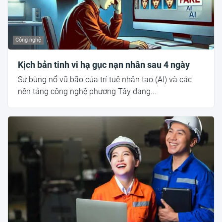
Công nghệ
Kịch bản tinh vi hạ gục nạn nhân sau 4 ngày
Sự bùng nổ vũ bão của trí tuệ nhân tạo (AI) và các
nền tảng công nghệ phương Tây đang...