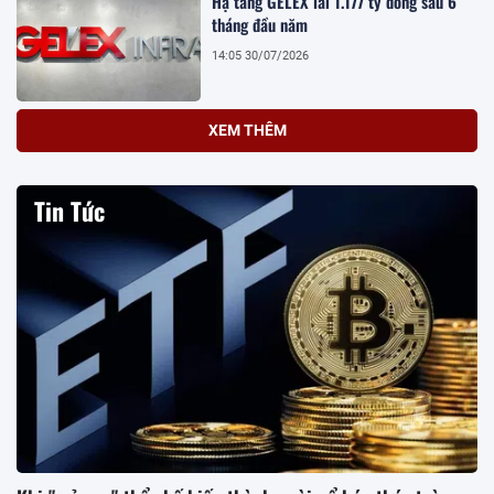
Hạ tầng GELEX lãi 1.177 tỷ đồng sau 6
tháng đầu năm
14:05 30/07/2026
XEM THÊM
Tin Tức