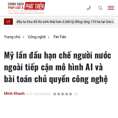
tư khu đô thị sinh thái hơn 3.000 tỷ đồng rộng 170 ha tại Sơn La
Thủ t
Trang chủ
Công nghệ
Tin Tức
Mỹ lần đầu hạn chế người nước
ngoài tiếp cận mô hình AI và
bài toán chủ quyền công nghệ
Minh Khanh
14:31 16/06/2026
(0)