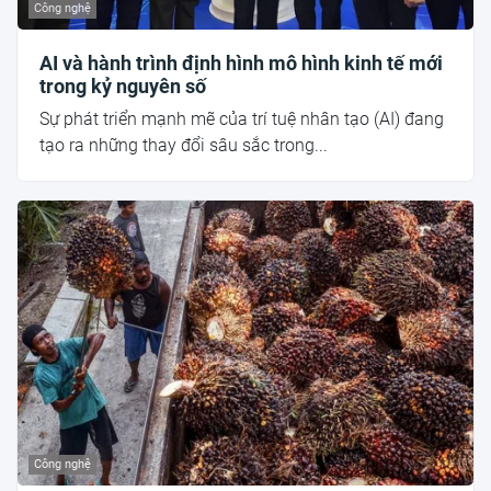
Công nghệ
AI và hành trình định hình mô hình kinh tế mới
trong kỷ nguyên số
Sự phát triển mạnh mẽ của trí tuệ nhân tạo (AI) đang
tạo ra những thay đổi sâu sắc trong...
Công nghệ