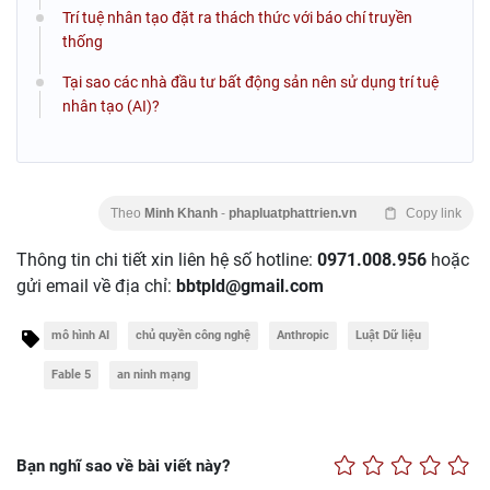
Trí tuệ nhân tạo đặt ra thách thức với báo chí truyền
thống
Tại sao các nhà đầu tư bất động sản nên sử dụng trí tuệ
nhân tạo (AI)?
Theo
Minh Khanh
-
phapluatphattrien.vn
Copy link
Thông tin chi tiết xin liên hệ số hotline:
0971.008.956
hoặc
gửi email về địa chỉ:
bbtpld@gmail.com
mô hình AI
chủ quyền công nghệ
Anthropic
Luật Dữ liệu
Fable 5
an ninh mạng
Bạn nghĩ sao về bài viết này?