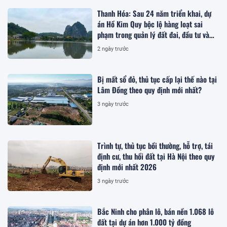
Thanh Hóa: Sau 24 năm triển khai, dự
án Hồ Kim Quy bộc lộ hàng loạt sai
phạm trong quản lý đất đai, đầu tư và
quy hoạch
2 ngày trước
Bị mất sổ đỏ, thủ tục cấp lại thế nào tại
Lâm Đồng theo quy định mới nhất?
3 ngày trước
Trình tự, thủ tục bồi thường, hỗ trợ, tái
định cư, thu hồi đất tại Hà Nội theo quy
định mới nhất 2026
3 ngày trước
Bắc Ninh cho phân lô, bán nền 1.068 lô
đất tại dự án hơn 1.000 tỷ đồng