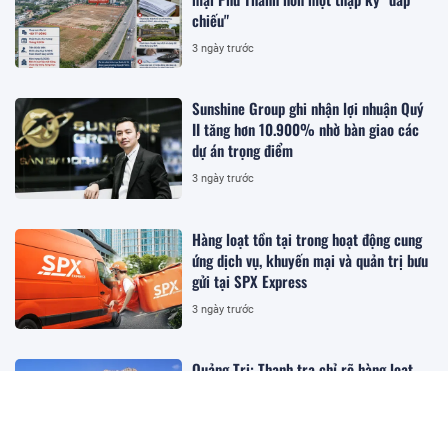
chiếu"
3 ngày trước
Sunshine Group ghi nhận lợi nhuận Quý
II tăng hơn 10.900% nhờ bàn giao các
dự án trọng điểm
3 ngày trước
Hàng loạt tồn tại trong hoạt động cung
ứng dịch vụ, khuyến mại và quản trị bưu
gửi tại SPX Express
3 ngày trước
Quảng Trị: Thanh tra chỉ rõ hàng loạt
tồn tại trong quản lý và khai thác
khoáng sản, kiến nghị thu hồi hơn 4 tỷ
đồng
3 ngày trước