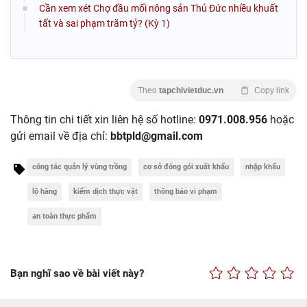
Cần xem xét Chợ đầu mối nông sản Thủ Đức nhiều khuất
tất và sai phạm trăm tỷ? (Kỳ 1)
Theo
tapchivietduc.vn
Copy link
Thông tin chi tiết xin liên hệ số hotline:
0971.008.956
hoặc
gửi email về địa chỉ:
bbtpld@gmail.com
công tác quản lý vùng trồng
cơ sở đóng gói xuất khẩu
nhập khẩu
lộ hàng
kiểm dịch thực vật
thông báo vi phạm
an toàn thực phẩm
Bạn nghĩ sao về bài viết này?