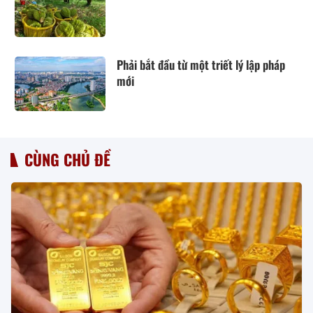
Phải bắt đầu từ một triết lý lập pháp
mới
CÙNG CHỦ ĐỀ