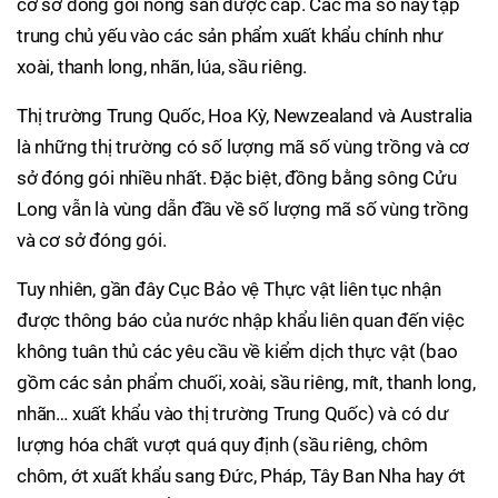
cơ sở đóng gói nông sản được cấp. Các mã số này tập
trung chủ yếu vào các sản phẩm xuất khẩu chính như
xoài, thanh long, nhãn, lúa, sầu riêng.
Thị trường Trung Quốc, Hoa Kỳ, Newzealand và Australia
là những thị trường có số lượng mã số vùng trồng và cơ
sở đóng gói nhiều nhất. Đặc biệt, đồng bằng sông Cửu
Long vẫn là vùng dẫn đầu về số lượng mã số vùng trồng
và cơ sở đóng gói.
Tuy nhiên, gần đây Cục Bảo vệ Thực vật liên tục nhận
được thông báo của nước nhập khẩu liên quan đến việc
không tuân thủ các yêu cầu về kiểm dịch thực vật (bao
gồm các sản phẩm chuối, xoài, sầu riêng, mít, thanh long,
nhãn… xuất khẩu vào thị trường Trung Quốc) và có dư
lượng hóa chất vượt quá quy định (sầu riêng, chôm
chôm, ớt xuất khẩu sang Đức, Pháp, Tây Ban Nha hay ớt