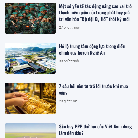
Một số yếu tố tác động nâng cao vai trò
thanh niên quân đội trong phát huy giá
trị văn hóa “Bộ đội Cụ Hồ” thời kỳ mới
27 phút trước
Hé lộ trung tâm động lực trong điều
chỉnh quy hoạch Nghệ An
33 phút trước
7 câu hỏi nên tự trả lời trước khi mua
vàng
23 giờ trước
Sân bay PPP thứ hai của Việt Nam đang
làm đến đâu?