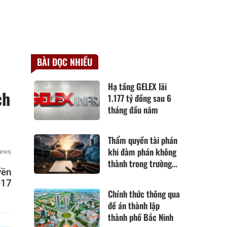
BÀI ĐỌC NHIỀU
Hạ tầng GELEX lãi
ch
1.177 tỷ đồng sau 6
tháng đầu năm
Thẩm quyền tài phán
khi đàm phán không
thành trong trường
yền
hợp hoàn cảnh thay
-17
đổi cơ bản theo Điều
Chính thức thông qua
420 Bộ luật Dân sự
đề án thành lập
năm 2015
thành phố Bắc Ninh