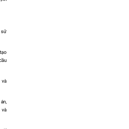
n sử
 tạo
 cầu
 và
 án,
 và