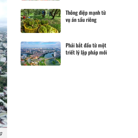
Thông điệp mạnh từ
vụ án sầu riêng
Phải bắt đầu từ một
triết lý lập pháp mới
g