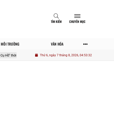
TÌM KIẾM
CHUYÊN MỤC
MÔI TRƯỜNG
VĂN HÓA
 kỳ mới
Hé lộ trung tâm động lực trong điều chỉnh quy hoạch Nghệ An
Thứ 6, ngày 7 tháng 8, 2026, 04:53:34