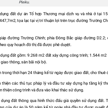
Pleiku.
 dụng đất dự án Tổ hợp Thương mại dịch vụ và nhà ở tại 15
7,7m2, tọa lạc tại vị trí thuận lợi trên trục đường Trường Ch
 giáp đường Trường Chinh; phía Đông Bắc giáp đường D2.2; 
theo quy hoạch đô thị đã được phê duyệt.
 dụng đất gồm: 9.268 m2 đất xây dựng công trình; 1.544 m2 
giao thông, sân bãi nội bộ.
 trong thời hạn 24 tháng kể từ ngày được giao đất, cho thuê đ
 thiện các thủ tục pháp lý và đầu tư xây dựng hạ tầng kỹ th
n thiện công trình và đưa vào khai thác sử dụng.
 dụng đất thông qua hình thức đấu giá quyền sử dụng đất. T
ộng của dự án là 50 năm kể từ ngày nhà đầu tư được quyết đ