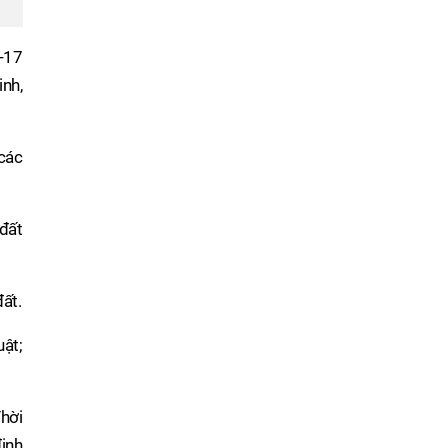
-17
inh,
các
đất
ất.
uật;
hời
ịnh